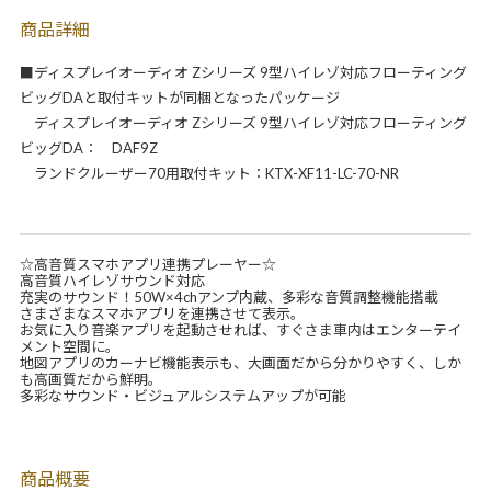
商品詳細
■ディスプレイオーディオ Zシリーズ 9型ハイレゾ対応フローティング
ビッグDAと取付キットが同梱となったパッケージ
ディスプレイオーディオ Zシリーズ 9型ハイレゾ対応フローティング
ビッグDA： DAF9Z
ランドクルーザー70用取付キット：KTX-XF11-LC-70-NR
☆高音質スマホアプリ連携プレーヤー☆
高音質ハイレゾサウンド対応
充実のサウンド！50W×4chアンプ内蔵、多彩な音質調整機能搭載
さまざまなスマホアプリを連携させて表示。
お気に入り音楽アプリを起動させれば、すぐさま車内はエンターテイ
メント空間に。
地図アプリのカーナビ機能表示も、大画面だから分かりやすく、しか
も高画質だから鮮明。
多彩なサウンド・ビジュアルシステムアップが可能
商品概要