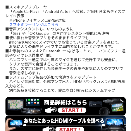
■スマホアプリプレーヤー
「Apple CarPlay」「Android Auto」へ接続、地図も音楽もディスプ
レイへ表示
※iPhone ワイヤレスCarPlay対応
スマホミラーリングはこちら
■音声アシスタントも、いつものように
「Siri」や「OK Google」の音声アシスタント機能にも連携
■使い慣れた音楽アプリをそのままドライブでも
iPhoneやAndroidスマホでいつも使っている音楽アプリを通じて、
お気に入りの曲をドライブ中に車内で楽しむことができます。
■お手持ちのスマホとBluetoothでつなげることで、 ハンズフリー通
話やワイヤレス再生が可能。
ハンズフリー通話では付属のマイクを通じて走行中でも安全に、
クリアな音声で会話することができます。
また、スマホに保存した楽曲データの再生やお気に入りのアプリで
音楽を楽しめます。
■システムアップ製品の追加で快適さをアップデート
ハイレゾ音声対応、外部アンプ出力、HDMI/バックカメラ/USB/外部
入力などに
別売製品を接続することで、愛車を自分好みにシステムアップ