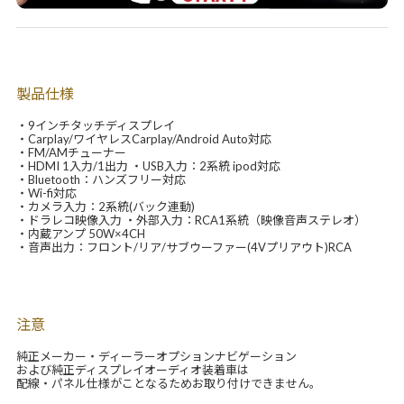
製品仕様
・9インチタッチディスプレイ
・Carplay/ワイヤレスCarplay/Android Auto対応
・FM/AMチューナー
・HDMI 1入力/1出力 ・USB入力：2系統 ipod対応
・Bluetooth：ハンズフリー対応
・Wi-fi対応
・カメラ入力：2系統(バック連動)
・ドラレコ映像入力 ・外部入力：RCA1系統（映像音声ステレオ）
・内蔵アンプ 50W×4CH
・音声出力：フロント/リア/サブウーファー(4Vプリアウト)RCA
注意
純正メーカー・ディーラーオプションナビゲーション
および純正ディスプレイオーディオ装着車は
配線・パネル仕様がことなるためお取り付けできません。