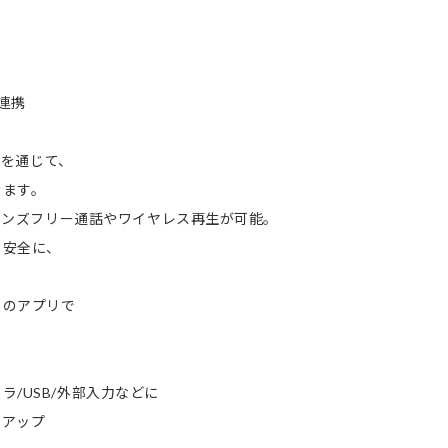
も連携
リを通じて、
きます。
 ハンズフリー通話やワイヤレス再生が可能。
も安全に、
りのアプリで
/USB/外部入力などに
ムアップ