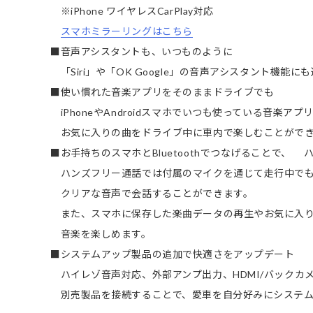
※iPhone ワイヤレスCarPlay対応
スマホミラーリングはこちら
■音声アシスタントも、いつものように
「Siri」や「OK Google」の音声アシスタント機能に
■使い慣れた音楽アプリをそのままドライブでも
iPhoneやAndroidスマホでいつも使っている音楽アプ
お気に入りの曲をドライブ中に車内で楽しむことがで
■お手持ちのスマホとBluetoothでつなげることで、
ハンズフリー通話では付属のマイクを通じて走行中で
クリアな音声で会話することができます。
また、スマホに保存した楽曲データの再生やお気に入
音楽を楽しめます。
■システムアップ製品の追加で快適さをアップデート
ハイレゾ音声対応、外部アンプ出力、HDMI/バックカメラ
別売製品を接続することで、愛車を自分好みにシステ