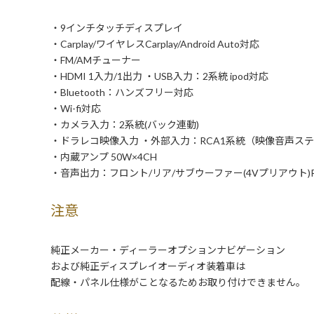
・9インチタッチディスプレイ
・Carplay/ワイヤレスCarplay/Android Auto対応
・FM/AMチューナー
・HDMI 1入力/1出力 ・USB入力：2系統 ipod対応
・Bluetooth：ハンズフリー対応
・Wi-fi対応
・カメラ入力：2系統(バック連動)
・ドラレコ映像入力 ・外部入力：RCA1系統（映像音声ス
・内蔵アンプ 50W×4CH
・音声出力：フロント/リア/サブウーファー(4Vプリアウト)R
注意
純正メーカー・ディーラーオプションナビゲーション
および純正ディスプレイオーディオ装着車は
配線・パネル仕様がことなるためお取り付けできません。