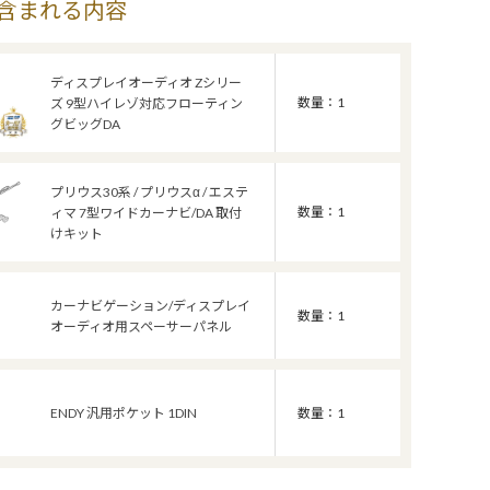
含まれる内容
ディスプレイオーディオ Zシリー
数量：1
ズ 9型ハイレゾ対応フローティン
グビッグDA
プリウス30系 / プリウスα / エステ
数量：1
ィマ 7型ワイドカーナビ/DA 取付
けキット
カーナビゲーション/ディスプレイ
数量：1
オーディオ用スペーサーパネル
ENDY 汎用ポケット 1DIN
数量：1