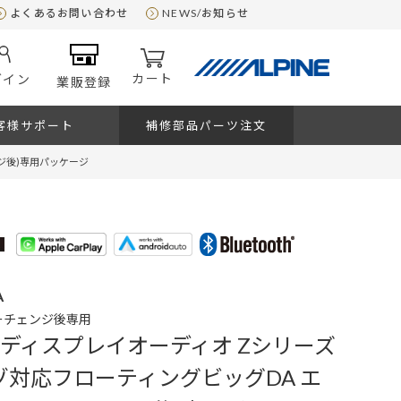
よくあるお問い合わせ
NEWS/お知らせ
カート
グイン
業販登録
客様サポート
補修部品パーツ注文
ジ後)専用パッケージ
A
ーチェンジ後専用
 ディスプレイオーディオ Zシリーズ
ゾ対応フローティングビッグDA エ