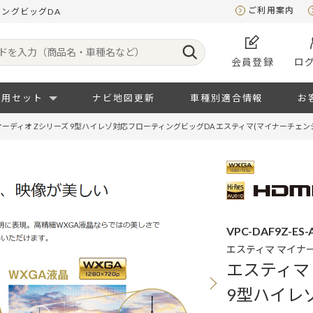
ご利用案内
ィングビッグDA
会員登録
ロ
専用セット
ナビ地図更新
車種別適合情報
お
オーディオ Zシリーズ 9型ハイレゾ対応フローティングビッグDA エスティマ(マイナーチェン
VPC-DAF9Z-ES-
エスティマ マイナ
エスティマ
9型ハイレ