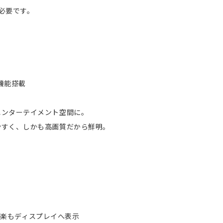
要です。
機能搭載
エンターテイメント空間に。
やすく、しかも高画質だから鮮明。
地図も音楽もディスプレイへ表示