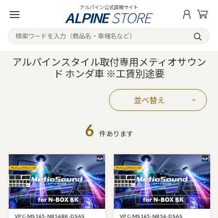
アルパイン公式直販サイト
アルパインスタイル取付専用メティオサウン
ド ホンダ車 ※工賃別途要
並べ替え
6
件あります
VPC-MS165-NB56BK-DSAS
VPC-MS165-NB56-DSAS