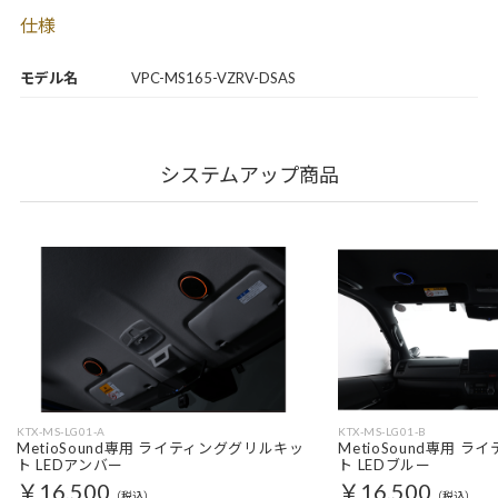
仕様
モデル名
VPC-MS165-VZRV-DSAS
システムアップ商品
KTX-MS-LG01-A
KTX-MS-LG01-B
MetioSound専用 ライティンググリルキッ
MetioSound専用 
ト LEDアンバー
ト LEDブルー
￥16,500
￥16,500
（税込）
（税込）