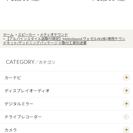
ホーム
>
スピーカー
>
メティオサウンド
>
【アルパインスタイル店取付限定】MetioSound ヴェゼル(RV系)専用サウン
ドキット/デッドニングパッケージ ※取付工賃別途要
CATEGORY
／カテゴリ
カーナビ
ディスプレイオーディオ
デジタルミラー
ドライブレコーダー
カメラ