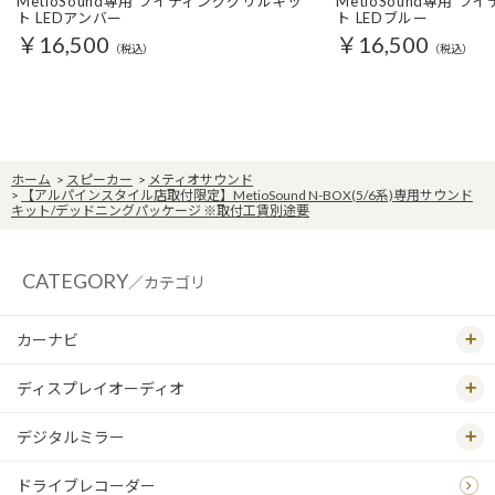
MetioSound専用 ライティンググリルキッ
MetioSound専用 
ト LEDアンバー
ト LEDブルー
￥16,500
￥16,500
（税込）
（税込）
ホーム
>
スピーカー
>
メティオサウンド
>
【アルパインスタイル店取付限定】MetioSound N-BOX(5/6系)専用サウンド
キット/デッドニングパッケージ ※取付工賃別途要
CATEGORY
／カテゴリ
カーナビ
ディスプレイオーディオ
デジタルミラー
ドライブレコーダー