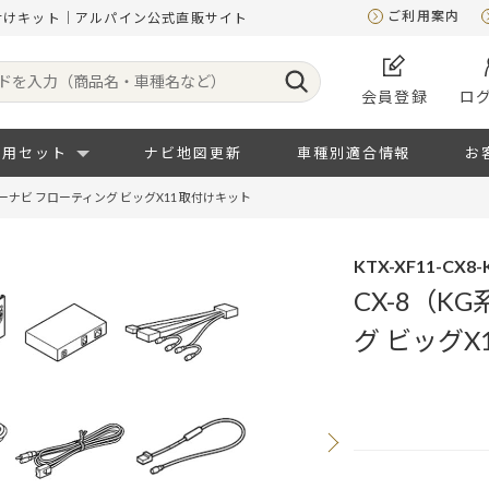
ご利用案内
 取付けキット｜アルパイン公式直販サイト
会員登録
ロ
専用セット
ナビ地図更新
車種別適合情報
お
カーナビ フローティング ビッグX11 取付けキット
KTX-XF11-CX8-
CX-8（K
グ ビッグX