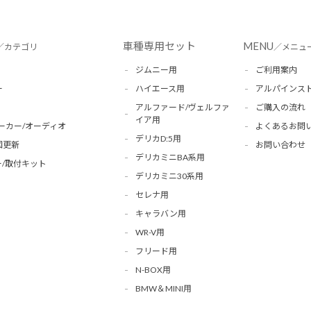
車種専用セット
MENU
／カテゴリ
／メニュ
ジムニー用
ご利用案内
ー
ハイエース用
アルパインス
アルファード/ヴェルファ
ご購入の流れ
イア用
ーカー/オーディオ
よくあるお問
デリカD:5用
図更新
お問い合わせ
デリカミニBA系用
/取付キット
デリカミニ30系用
セレナ用
キャラバン用
WR-V用
フリード用
N-BOX用
BMW＆MINI用