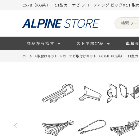
CX-8（KG系） 11型カーナビ フローティング ビッグX11
商品から探す
ストア限定品
車種
ホーム
>
取付けキット
>
カーナビ取付けキット
>
CX-8（KG系） 11型