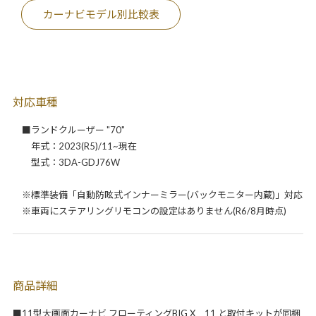
カーナビモデル別比較表
対応車種
■ランドクルーザー "70"
年式：2023(R5)/11~現在
型式：3DA-GDJ76W
※標準装備「自動防眩式インナーミラー(バックモニター内蔵)」対応
※車両にステアリングリモコンの設定はありません(R6/8月時点)
商品詳細
■11型大画面カーナビ フローティングBIG X 11 と取付キットが同梱