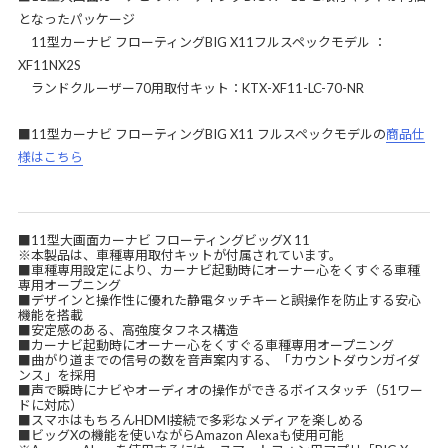
となったパッケージ
11型カーナビ フローティングBIG X11フルスペックモデル ：
XF11NX2S
ランドクルーザー70用取付キット：KTX-XF11-LC-70-NR
■11型カーナビ フローティングBIG X11 フルスペックモデルの
商品仕
様はこちら
■11型大画面カーナビ フローティングビッグX 11
※本製品は、車種専用取付キットが付属されています。
■車種専用設定により、カーナビ起動時にオーナー心をくすぐる車種
専用オープニング
■デザインと操作性に優れた静電タッチキーと誤操作を防止する安心
機能を搭載
■安定感のある、高強度タフネス構造
■カーナビ起動時にオーナー心をくすぐる車種専用オープニング
■曲がり道までの信号の数を音声案内する、「カウントダウンガイダ
ンス」を採用
■声で瞬時にナビやオーディオの操作ができるボイスタッチ（51ワー
ドに対応）
■スマホはもちろんHDMI接続で多彩なメディアを楽しめる
■ビッグXの機能を使いながらAmazon Alexaも使用可能