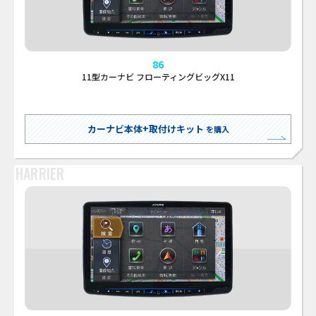
86
11型カーナビ フローティングビッグX11
カーナビ本体+取付けキット
を購入
HARRIER