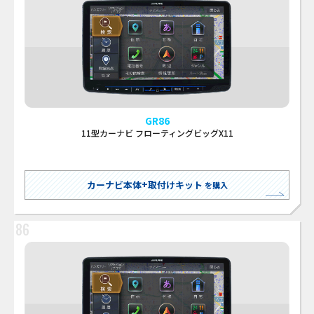
GR86
11型カーナビ フローティングビッグX11
カーナビ本体+取付けキット
を購入
86