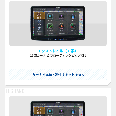
エクストレイル（31系）
11型カーナビ フローティングビッグX11
カーナビ本体+取付けキット
を購入
ELGRAND