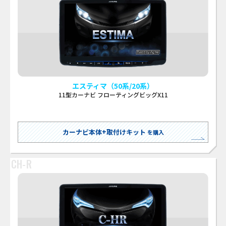
エスティマ（50系/20系）
11型カーナビ フローティングビッグX11
カーナビ本体+取付けキット
を購入
CH-R