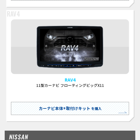
RAV4
RAV4
11型カーナビ フローティングビッグX11
カーナビ本体+取付けキット
を購入
NISSAN