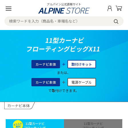
アルパイン公式直販サイト
11型カーナビ
フローティングビッグX11
＋
カーナビ本体
取付けキット
または、
＋
カーナビ本体
電源ケーブル
で取付けできます。
カーナビ本体
11型カーナビ
11型カーナビ
フローティング
フローティング