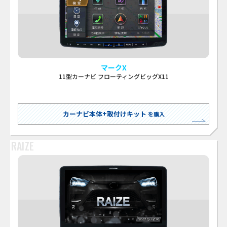
マークX
11型カーナビ フローティングビッグX11
カーナビ本体+取付けキット
を購入
RAIZE