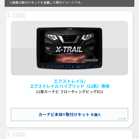
※画像は取付けキットを装着した際のイメージです。
X-TRAIL
エクストレイル/
エクストレイル ハイブリッド（32系）専用
11型カーナビ フローティングビッグX11
カーナビ本体+取付けキット
を購入
X-TRAIL