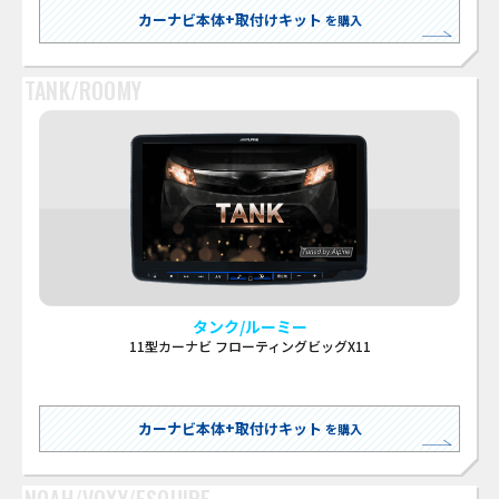
カーナビ本体+取付けキット
を購入
TANK/ROOMY
タンク/ルーミー
11型カーナビ フローティングビッグX11
カーナビ本体+取付けキット
を購入