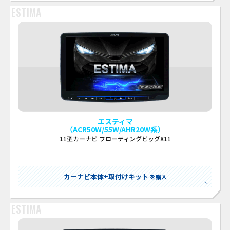
ESTIMA
エスティマ
（ACR50W/55W/AHR20W系）
11型カーナビ フローティングビッグX11
カーナビ本体+取付けキット
を購入
ESTIMA