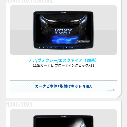
NOAH/VOXY/ESQUIRE
ノア/ヴォクシー/エスクァイア（80系）
11型カーナビ フローティングビッグX11
カーナビ本体+取付けキット
を購入
NOAH/VOXY