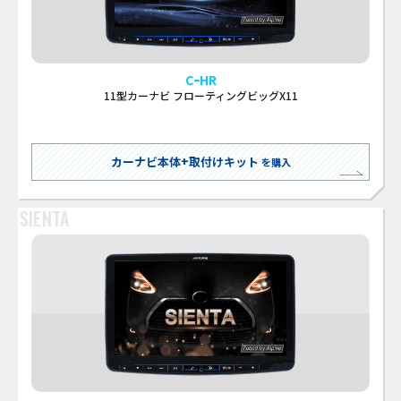
CｰHR
11型カーナビ フローティングビッグX11
カーナビ本体+取付けキット
を購入
SIENTA