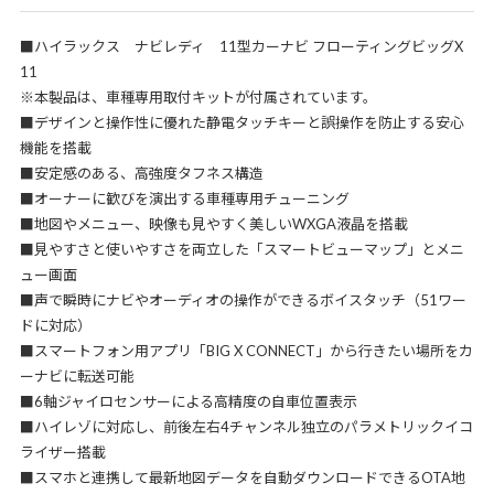
■ハイラックス ナビレディ 11型カーナビ フローティングビッグX
11
※本製品は、車種専用取付キットが付属されています。
■デザインと操作性に優れた静電タッチキーと誤操作を防止する安心
機能を搭載
■安定感のある、高強度タフネス構造
■オーナーに歓びを演出する車種専用チューニング
■地図やメニュー、映像も見やすく美しいWXGA液晶を搭載
■見やすさと使いやすさを両立した「スマートビューマップ」とメニ
ュー画面
■声で瞬時にナビやオーディオの操作ができるボイスタッチ（51ワー
ドに対応）
■スマートフォン用アプリ「BIG X CONNECT」から行きたい場所をカ
ーナビに転送可能
■6軸ジャイロセンサーによる高精度の自車位置表示
■ハイレゾに対応し、前後左右4チャンネル独立のパラメトリックイコ
ライザー搭載
■スマホと連携して最新地図データを自動ダウンロードできるOTA地