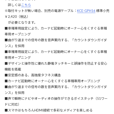
詳しくは
こちら
※取付キットが無い場合、別売の電源ケーブル：
KCE-GPH16
標準小売
￥2,420（税込）
が必要となります。
■車種専用設定により、カーナビ起動時にオーナー心をくすぐる車種
専用オープニング
■曲がり道までの信号の数を音声案内する、「カウントダウンガイダ
ンス」を採用
■車種専用設定により、カーナビ起動時にオーナー心をくすぐる車種
専用オープニング
■デザインと操作性に優れた静電タッチキーと誤操作を防止する安心
機能を搭載
■安定感のある、高強度タフネス構造
■カーナビ起動時にオーナー心をくすぐる車種専用オープニング
■曲がり道までの信号の数を音声案内する、「カウントダウンガイダ
ンス」を採用
■声で瞬時にナビやオーディオの操作ができるボイスタッチ（51ワー
ドに対応）
■スマホはもちろんHDMI接続で多彩なメディアを楽しめる