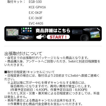
取付キット： EGB-100
KCE-GPH16
EJC-062F
EJC-360F
EVC-4405
出張取付けについて
・自宅までの出張取付がパッケージとなった商品となります。
・商品購入後、アンケートへご回答いただき、Seibiiと別途日程調整を
いただきます。
■取付日程変更/キャンセルについて
・日程変更の場合には、取付日より2日前までにSeibiiへ直接ご連絡く
ださい。
※上記以降に万が一やむを得ずキャンセルする場合には、
後日再伺いとなりますので、再伺い費用が発生いたします。
(作業予定日前日：4,400円、作業予定日当日：8,800円)
※ただし天災・災害・悪天候による日程変更につきましては、料金
は発生しません。
・車両不適合による商品キャンセルは出来かねます。
※作業費を含む商品代金全額をお支払いいただきます。