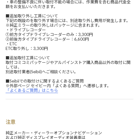
・車の整備不良に伴い取付不能の場合には、作業費を含む商品代金全
額をお支払いいただきます。
■追加取り外し工賃について
下記の既設のを取り外す場合には、別途取り外し費用が発生します。
※純正ミラーの取り外しはパッケージに含まれます。
・ドライブレコーダー
①前方タイプドライブレコーダーのみ：3,300円
②前後方タイプドライブレコーダー：6,600円
・ETC
ETC取り外し：3,300円
■追加取付工賃について
取付コミコミパッケージやアルパインストア購入商品以外の取付に関
しては、
別途取付業者(Seibii)へご相談ください。
■Seibiiでの取付けに関するよくあるご質問
※外部ページ セイビー内「よくある質問」へ遷移します。
「よくあるご質問」はこちら
注意
純正メーカー・ディーラーオプションナビゲーション
および純正ディスプレイオーディオ装着車は