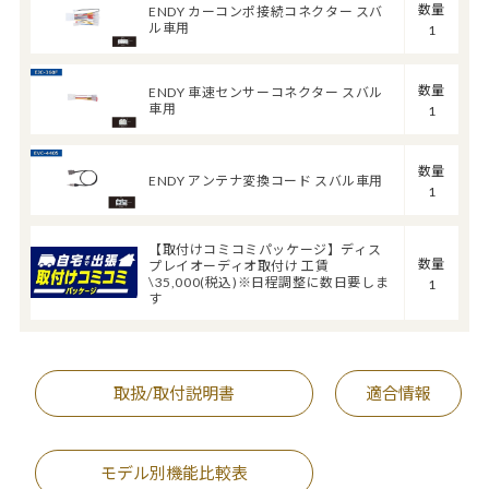
数量
ENDY カーコンポ接続コネクター スバ
ル車用
1
数量
ENDY 車速センサーコネクター スバル
車用
1
数量
ENDY アンテナ変換コード スバル車用
1
【取付けコミコミパッケージ】ディス
数量
プレイオーディオ取付け 工賃
\35,000(税込)※日程調整に数日要しま
1
す
取扱/取付説明書
適合情報
モデル別機能比較表