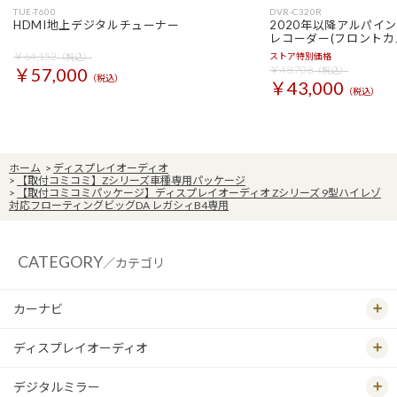
TUE-T600
DVR-C320R
HDMI地上デジタルチューナー
2020年以降アルパイ
レコーダー(フロントカ
￥64,152
ストア特別価格
（税込）
￥48,708
￥57,000
（税込）
（税込）
￥43,000
（税込）
ホーム
>
ディスプレイオーディオ
>
【取付コミコミ】Zシリーズ車種専用パッケージ
>
【取付コミコミパッケージ】ディスプレイオーディオ Zシリーズ 9型ハイレゾ
対応フローティングビッグDA レガシィB4専用
CATEGORY
／カテゴリ
カーナビ
ディスプレイオーディオ
デジタルミラー