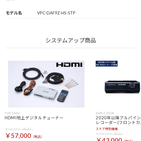
モデル名
VPC-DAF9Z-HS-STP
システムアップ商品
TUE-T600
DVR-C320R
HDMI地上デジタルチューナー
2020年以降アルパイ
レコーダー(フロントカ
￥64,152
ストア特別価格
（税込）
￥48,708
￥57,000
（税込）
（税込）
￥43,000