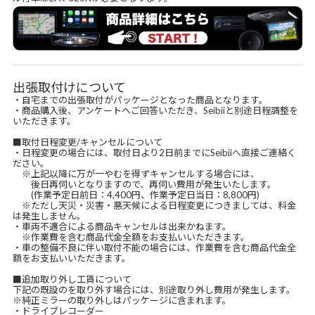
出張取付けについて
・自宅までの出張取付がパッケージとなった商品となります。
・商品購入後、アンケートへご回答いただき、Seibiiと別途日程調整を
いただきます。
■取付日程変更/キャンセルについて
・日程変更の場合には、取付日より2日前までにSeibiiへ直接ご連絡く
ださい。
※上記以降に万が一やむを得ずキャンセルする場合には、
後日再伺いとなりますので、再伺い費用が発生いたします。
(作業予定日前日：4,400円、作業予定日当日：8,800円)
※ただし天災・災害・悪天候による日程変更につきましては、料金
は発生しません。
・車両不適合による商品キャンセルは出来かねます。
※作業費を含む商品代金全額をお支払いいただきます。
・車の整備不良に伴い取付不能の場合には、作業費を含む商品代金全
額をお支払いいただきます。
■追加取り外し工賃について
下記の既設のを取り外す場合には、別途取り外し費用が発生します。
※純正ミラーの取り外しはパッケージに含まれます。
・ドライブレコーダー