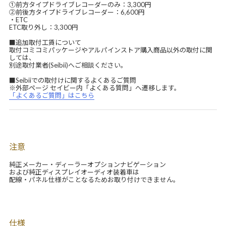
①前方タイプドライブレコーダーのみ：3,300円
②前後方タイプドライブレコーダー：6,600円
・ETC
ETC取り外し：3,300円
■追加取付工賃について
取付コミコミパッケージやアルパインストア購入商品以外の取付に関
しては、
別途取付業者(Seibii)へご相談ください。
■Seibiiでの取付けに関するよくあるご質問
※外部ページ セイビー内「よくある質問」へ遷移します。
「よくあるご質問」はこちら
注意
純正メーカー・ディーラーオプションナビゲーション
および純正ディスプレイオーディオ装着車は
配線・パネル仕様がことなるためお取り付けできません。
仕様