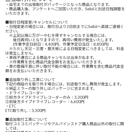
・自宅までの出張取付がパッケージとなった商品となります。
・商品購入後、アンケートへご回答いただき、Seibiiと別途日程調整を
いただきます。
■取付日程変更/キャンセルについて
・日程変更の場合には、取付日より2日前までにSeibiiへ直接ご連絡く
ださい。
※上記以降に万が一やむを得ずキャンセルする場合には、
後日再伺いとなりますので、再伺い費用が発生いたします。
(作業予定日前日：4,400円、作業予定日当日：8,800円)
※ただし天災・災害・悪天候による日程変更につきましては、料金
は発生しません。
・車両不適合による商品キャンセルは出来かねます。
※作業費を含む商品代金全額をお支払いいただきます。
・車の整備不良に伴い取付不能の場合には、作業費を含む商品代金全
額をお支払いいただきます。
■追加取り外し工賃について
下記の既設のを取り外す場合には、別途取り外し費用が発生します。
※純正ミラーの取り外しはパッケージに含まれます。
・ドライブレコーダー
①前方タイプドライブレコーダーのみ：3,300円
②前後方タイプドライブレコーダー：6,600円
・ETC
ETC取り外し：3,300円
■追加取付工賃について
取付コミコミパッケージやアルパインストア購入商品以外の取付に関
しては、