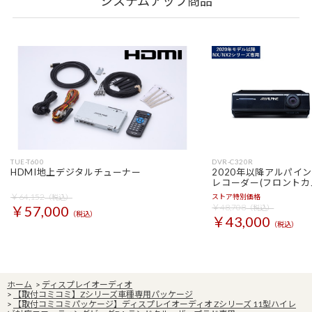
システムアップ商品
TUE-T600
DVR-C320R
HDMI地上デジタルチューナー
2020年以降アルパイ
レコーダー(フロントカ
￥64,152
ストア特別価格
（税込）
￥48,708
￥57,000
（税込）
（税込）
￥43,000
（税込）
ホーム
>
ディスプレイオーディオ
>
【取付コミコミ】Zシリーズ車種専用パッケージ
>
【取付コミコミパッケージ】ディスプレイオーディオ Zシリーズ 11型ハイレ