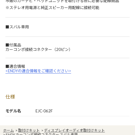
市販のカーナビ・ヘッドユニットを取付ける際に必要な配線商品
※ステレオ用電源と純正スピーカー用配線に接続可能
■スバル車用
■付属品
カーコンポ接続コネクター（20ピン）
■適合情報
<ENDYの適合情報をご確認ください>
仕様
モデル名
EJC-062F
ホーム
>
取付けキット
>
ディスプレイオーディオ取付けキット
>
ENDY カーコンポ接続コネクター スバル車用