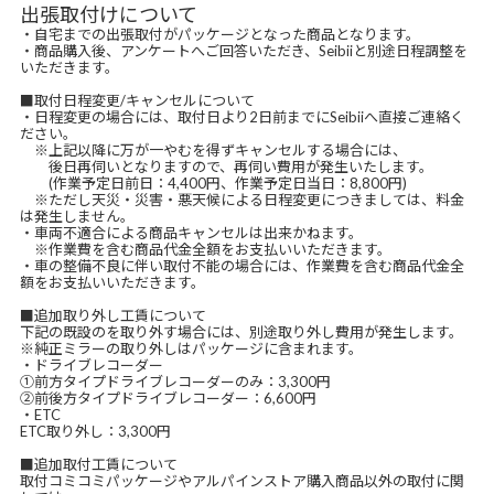
出張取付けについて
・自宅までの出張取付がパッケージとなった商品となります。
・商品購入後、アンケートへご回答いただき、Seibiiと別途日程調整を
いただきます。
■取付日程変更/キャンセルについて
・日程変更の場合には、取付日より2日前までにSeibiiへ直接ご連絡く
ださい。
※上記以降に万が一やむを得ずキャンセルする場合には、
後日再伺いとなりますので、再伺い費用が発生いたします。
(作業予定日前日：4,400円、作業予定日当日：8,800円)
※ただし天災・災害・悪天候による日程変更につきましては、料金
は発生しません。
・車両不適合による商品キャンセルは出来かねます。
※作業費を含む商品代金全額をお支払いいただきます。
・車の整備不良に伴い取付不能の場合には、作業費を含む商品代金全
額をお支払いいただきます。
■追加取り外し工賃について
下記の既設のを取り外す場合には、別途取り外し費用が発生します。
※純正ミラーの取り外しはパッケージに含まれます。
・ドライブレコーダー
①前方タイプドライブレコーダーのみ：3,300円
②前後方タイプドライブレコーダー：6,600円
・ETC
ETC取り外し：3,300円
■追加取付工賃について
取付コミコミパッケージやアルパインストア購入商品以外の取付に関