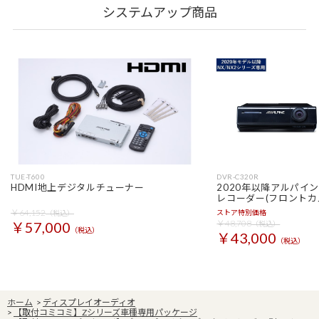
システムアップ商品
TUE-T600
DVR-C320R
HDMI地上デジタルチューナー
2020年以降アルパイ
レコーダー(フロントカ
￥64,152
ストア特別価格
（税込）
￥48,708
￥57,000
（税込）
（税込）
￥43,000
（税込）
ホーム
>
ディスプレイオーディオ
>
【取付コミコミ】Zシリーズ車種専用パッケージ