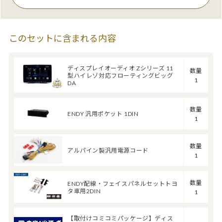
このセットに含まれる内容
ディスプレイオーディオ Zシリーズ 11
数量
型ハイレゾ対応フローティングビッグ
1
DA
数量
ENDY 汎用ポケット 1DIN
1
数量
アルパイン製汎用電源コード
1
数量
ENDY配線・フェイスパネルセットトヨ
タ車用2DIN
1
【取付けコミコミパッケージ】ディス