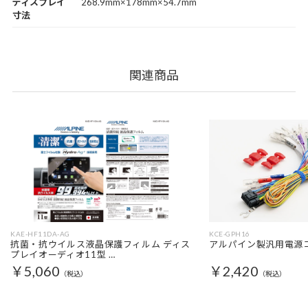
ディスプレイ
268.9mm×178mm×54.7mm
寸法
関連商品
KAE-HF11DA-AG
KCE-GPH16
抗菌・抗ウイルス液晶保護フィルム ディス
アルパイン製汎用電源
プレイオーディオ11型 …
￥5,060
￥2,420
（税込）
（税込）