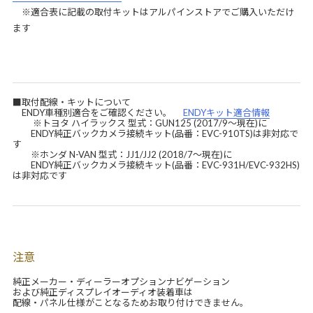
※適合表に記載の取付キットはアルパインストアでご購入いただけ
ます
■取付配線・キットについて
ENDY車種別適合をご確認ください。
ENDYキット適合情報
※トヨタ ハイラックス 型式：GUN125 (2017/9～現在)に
ENDY純正バックカメラ接続キット(品番：EVC-910TS)は非対応で
す
※ホンダ N-VAN 型式：JJ1/JJ2 (2018/7～現在)に
ENDY純正バックカメラ接続キット(品番：EVC-931H/EVC-932HS)
は非対応です
注意
純正メーカー・ディーラーオプションナビゲーション
および純正ディスプレイオーディオ装着車は
配線・パネル仕様がことなるためお取り付けできません。