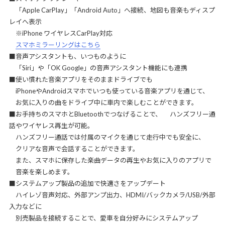
「Apple CarPlay」「Android Auto」へ接続、地図も音楽もディスプ
レイへ表示
※iPhone ワイヤレスCarPlay対応
スマホミラーリングはこちら
■音声アシスタントも、いつものように
「Siri」や「OK Google」の音声アシスタント機能にも連携
■使い慣れた音楽アプリをそのままドライブでも
iPhoneやAndroidスマホでいつも使っている音楽アプリを通じて、
お気に入りの曲をドライブ中に車内で楽しむことができます。
■お手持ちのスマホとBluetoothでつなげることで、 ハンズフリー通
話やワイヤレス再生が可能。
ハンズフリー通話では付属のマイクを通じて走行中でも安全に、
クリアな音声で会話することができます。
また、スマホに保存した楽曲データの再生やお気に入りのアプリで
音楽を楽しめます。
■システムアップ製品の追加で快適さをアップデート
ハイレゾ音声対応、外部アンプ出力、HDMI/バックカメラ/USB/外部
入力などに
別売製品を接続することで、愛車を自分好みにシステムアップ