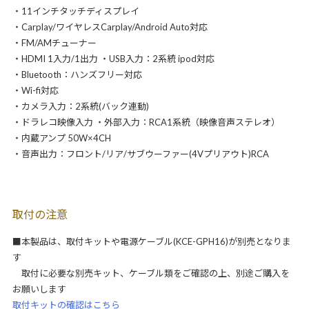
・11インチタッチディスプレイ
・Carplay/ワイヤレスCarplay/Android Auto対応
・FM/AMチューナー
・HDMI 1入力/1出力 ・USB入力：2系統 ipod対応
・Bluetooth：ハンズフリー対応
・Wi-fi対応
・カメラ入力：2系統(バック連動)
・ドラレコ映像入力 ・外部入力：RCA1系統（映像音声ステレオ）
・内蔵アンプ 50W×4CH
・音声出力：フロント/リア/サブウーファー(4Vプリアウト)RCA
取付の注意
■本製品は、取付キットや電源ケーブル(KCE-GPH16)が別売となりま
す
取付に必要な別売キット、ケーブル類をご確認の上、別途ご購入を
お願いします
取付キットの確認はこちら