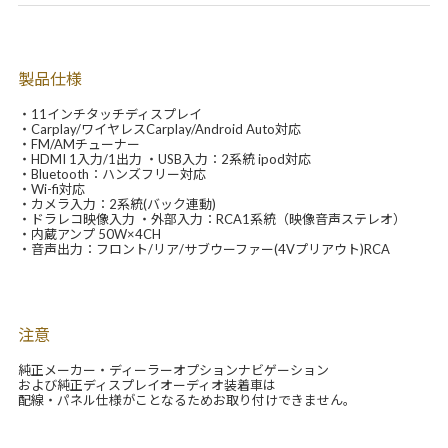
製品仕様
・11インチタッチディスプレイ
・Carplay/ワイヤレスCarplay/Android Auto対応
・FM/AMチューナー
・HDMI 1入力/1出力 ・USB入力：2系統 ipod対応
・Bluetooth：ハンズフリー対応
・Wi-fi対応
・カメラ入力：2系統(バック連動)
・ドラレコ映像入力 ・外部入力：RCA1系統（映像音声ステレオ）
・内蔵アンプ 50W×4CH
・音声出力：フロント/リア/サブウーファー(4Vプリアウト)RCA
注意
純正メーカー・ディーラーオプションナビゲーション
および純正ディスプレイオーディオ装着車は
配線・パネル仕様がことなるためお取り付けできません。