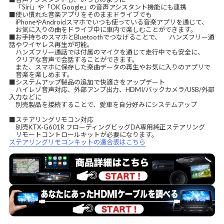
「Siri」や「OK Google」の音声アシスタント機能にも連携
■使い慣れた音楽アプリをそのままドライブでも
iPhoneやAndroidスマホでいつも使っている音楽アプリを通じて、
お気に入りの曲をドライブ中に車内で楽しむことができます。
■お手持ちのスマホとBluetoothでつなげることで、 ハンズフリー通
話やワイヤレス再生が可能。
ハンズフリー通話では付属のマイクを通じて走行中でも安全に、
クリアな音声で会話することができます。
また、スマホに保存した楽曲データの再生やお気に入りのアプリで
音楽を楽しめます。
■システムアップ製品の追加で快適さをアップデート
ハイレゾ音声対応、外部アンプ出力、HDMI/バックカメラ/USB/外部
入力などに
別売製品を接続することで、愛車を自分好みにシステムアップ
■ステアリングリモコン対応
別売KTX-G601R フローティングビッグDA専用純正ステアリング
リモートコントロールキットが必要になります。
ステアリングリモコンキットの適合表はこちら