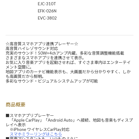
EJC-310T
EFK-026N
EVC-3802
☆高音質スマホアプリ連携プレーヤー☆
高音質ハイレゾサウンド対応
充実のサウンド！50W×4chアンプ内蔵、多彩な音質調整機能搭載
さまざまなスマホアプリを連携させて表示。
お気に入り音楽アプリを起動させれば、すぐさま車内はエンターテイ
メント空間に。
地図アプリのカーナビ機能表示も、大画面だから分かりやすく、しか
も高画質だから鮮明。
多彩なサウンド・ビジュアルシステムアップが可能
商品概要
■スマホアプリプレーヤー
「Apple CarPlay」「Android Auto」へ接続、地図も音楽もディスプ
レイへ表示
※iPhone ワイヤレスCarPlay対応
スマホミラーリングはこちら
■音声アシスタントも、いつものように