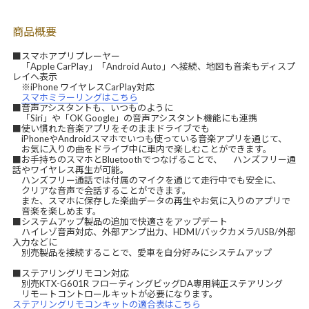
商品概要
■スマホアプリプレーヤー
「Apple CarPlay」「Android Auto」へ接続、地図も音楽もディスプ
レイへ表示
※iPhone ワイヤレスCarPlay対応
スマホミラーリングはこちら
■音声アシスタントも、いつものように
「Siri」や「OK Google」の音声アシスタント機能にも連携
■使い慣れた音楽アプリをそのままドライブでも
iPhoneやAndroidスマホでいつも使っている音楽アプリを通じて、
お気に入りの曲をドライブ中に車内で楽しむことができます。
■お手持ちのスマホとBluetoothでつなげることで、 ハンズフリー通
話やワイヤレス再生が可能。
ハンズフリー通話では付属のマイクを通じて走行中でも安全に、
クリアな音声で会話することができます。
また、スマホに保存した楽曲データの再生やお気に入りのアプリで
音楽を楽しめます。
■システムアップ製品の追加で快適さをアップデート
ハイレゾ音声対応、外部アンプ出力、HDMI/バックカメラ/USB/外部
入力などに
別売製品を接続することで、愛車を自分好みにシステムアップ
■ステアリングリモコン対応
別売KTX-G601R フローティングビッグDA専用純正ステアリング
リモートコントロールキットが必要になります。
ステアリングリモコンキットの適合表はこちら