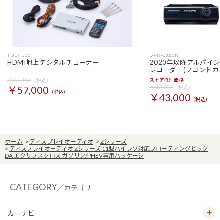
TUE-T600
DVR-C320R
HDMI地上デジタルチューナー
2020年以降アルパイ
レコーダー(フロントカ
￥64,152
ストア特別価格
（税込）
￥48,708
￥57,000
（税込）
（税込）
￥43,000
（税込）
ホーム
>
ディスプレイオーディオ
>
Zシリーズ
>
ディスプレイオーディオ Zシリーズ 11型ハイレゾ対応フローティングビッグ
DA エクリプスクロス ガソリン/PHEV専用パッケージ
CATEGORY
／カテゴリ
カーナビ