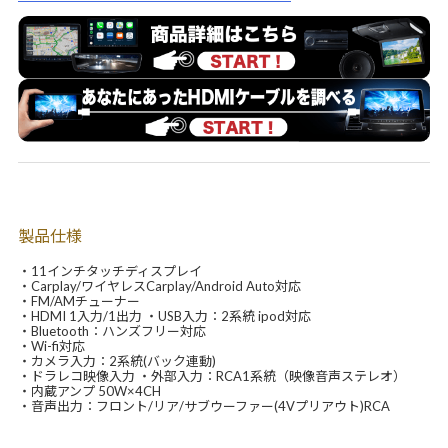
製品仕様
・11インチタッチディスプレイ
・Carplay/ワイヤレスCarplay/Android Auto対応
・FM/AMチューナー
・HDMI 1入力/1出力 ・USB入力：2系統 ipod対応
・Bluetooth：ハンズフリー対応
・Wi-fi対応
・カメラ入力：2系統(バック連動)
・ドラレコ映像入力 ・外部入力：RCA1系統（映像音声ステレオ）
・内蔵アンプ 50W×4CH
・音声出力：フロント/リア/サブウーファー(4Vプリアウト)RCA