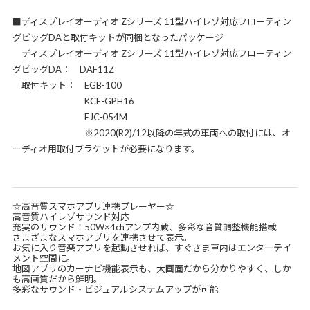
■ディスプレイオーディオ Zシリーズ 11型ハイレゾ対応フローティン
グビッグDAと取付キットが同梱となったパッケージ
ディスプレイオーディオ Zシリーズ 11型ハイレゾ対応フローティン
グビッグDA： DAF11Z
取付キット： EGB-100
KCE-GPH16
EJC-054M
※2020(R2)/12以降の年式の車両への取付には、オ
ーディオ用取付ブラケットが必要になります。
☆高音質スマホアプリ連携プレーヤー☆
高音質ハイレゾサウンド対応
充実のサウンド！50W×4chアンプ内蔵、多彩な音質調整機能搭載
さまざまなスマホアプリを連携させて表示。
お気に入り音楽アプリを起動させれば、すぐさま車内はエンターテイ
メント空間に。
地図アプリのカーナビ機能表示も、大画面だから分かりやすく、しか
も高画質だから鮮明。
多彩なサウンド・ビジュアルシステムアップが可能