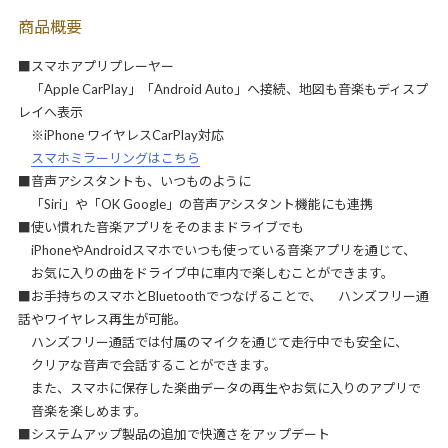
商品概要
■スマホアプリプレーヤー
「Apple CarPlay」「Android Auto」へ接続、地図も音楽もディスプ
レイへ表示
※iPhone ワイヤレスCarPlay対応
スマホミラーリングはこちら
■音声アシスタントも、いつものように
「Siri」や「OK Google」の音声アシスタント機能にも連携
■使い慣れた音楽アプリをそのままドライブでも
iPhoneやAndroidスマホでいつも使っている音楽アプリを通じて、
お気に入りの曲をドライブ中に車内で楽しむことができます。
■お手持ちのスマホとBluetoothでつなげることで、 ハンズフリー通
話やワイヤレス再生が可能。
ハンズフリー通話では付属のマイクを通じて走行中でも安全に、
クリアな音声で会話することができます。
また、スマホに保存した楽曲データの再生やお気に入りのアプリで
音楽を楽しめます。
■システムアップ製品の追加で快適さをアップデート