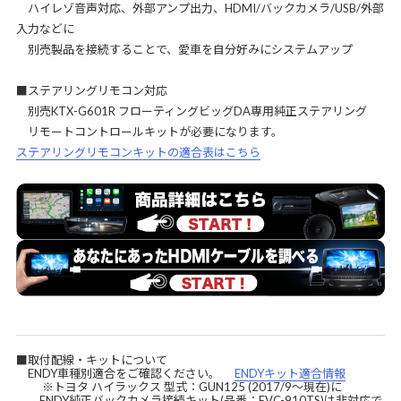
ハイレゾ音声対応、外部アンプ出力、HDMI/バックカメラ/USB/外部
入力などに
別売製品を接続することで、愛車を自分好みにシステムアップ
■ステアリングリモコン対応
別売KTX-G601R フローティングビッグDA専用純正ステアリング
リモートコントロールキットが必要になります。
ステアリングリモコンキットの適合表はこちら
■取付配線・キットについて
ENDY車種別適合をご確認ください。
ENDYキット適合情報
※トヨタ ハイラックス 型式：GUN125 (2017/9～現在)に
ENDY純正バックカメラ接続キット(品番：EVC-910TS)は非対応で