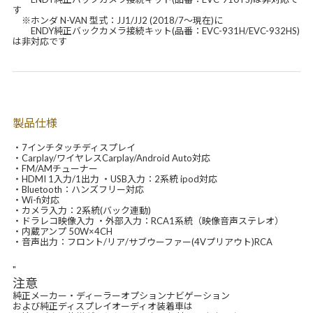
す
※ホンダ N-VAN 型式：JJ1/JJ2 (2018/7～現在)に
ENDY純正バックカメラ接続キット(品番：EVC-931H/EVC-932HS)
は非対応です
製品仕様
・7インチタッチディスプレイ
・Carplay/ワイヤレスCarplay/Android Auto対応
・FM/AMチューナー
・HDMI 1入力/1出力 ・USB入力：2系統 ipod対応
・Bluetooth：ハンズフリー対応
・Wi-fi対応
・カメラ入力：2系統(バック連動)
・ドラレコ映像入力 ・外部入力：RCA1系統（映像音声ステレオ）
・内蔵アンプ 50W×4CH
・音声出力：フロント/リア/サブウーファー(4Vプリアウト)RCA
"
注意
純正メーカー・ディーラーオプションナビゲーション
および純正ディスプレイオーディオ装着車は