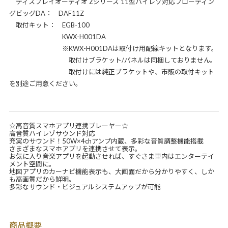
ディスプレイオーディオ Zシリーズ 11型ハイレゾ対応フローティン
グビッグDA： DAF11Z
取付キット： EGB-100
KWX-H001DA
※KWX-H001DAは取付け用配線キットとなります。
取付けブラケット/パネルは同梱しておりません。
取付けには純正ブラケットや、市販の取付キット
を別途ご用意ください。
☆高音質スマホアプリ連携プレーヤー☆
高音質ハイレゾサウンド対応
充実のサウンド！50W×4chアンプ内蔵、多彩な音質調整機能搭載
さまざまなスマホアプリを連携させて表示。
お気に入り音楽アプリを起動させれば、すぐさま車内はエンターテイ
メント空間に。
地図アプリのカーナビ機能表示も、大画面だから分かりやすく、しか
も高画質だから鮮明。
多彩なサウンド・ビジュアルシステムアップが可能
商品概要