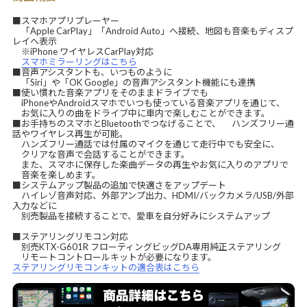
■スマホアプリプレーヤー
「Apple CarPlay」「Android Auto」へ接続、地図も音楽もディスプ
レイへ表示
※iPhone ワイヤレスCarPlay対応
スマホミラーリングはこちら
■音声アシスタントも、いつものように
「Siri」や「OK Google」の音声アシスタント機能にも連携
■使い慣れた音楽アプリをそのままドライブでも
iPhoneやAndroidスマホでいつも使っている音楽アプリを通じて、
お気に入りの曲をドライブ中に車内で楽しむことができます。
■お手持ちのスマホとBluetoothでつなげることで、 ハンズフリー通
話やワイヤレス再生が可能。
ハンズフリー通話では付属のマイクを通じて走行中でも安全に、
クリアな音声で会話することができます。
また、スマホに保存した楽曲データの再生やお気に入りのアプリで
音楽を楽しめます。
■システムアップ製品の追加で快適さをアップデート
ハイレゾ音声対応、外部アンプ出力、HDMI/バックカメラ/USB/外部
入力などに
別売製品を接続することで、愛車を自分好みにシステムアップ
■ステアリングリモコン対応
別売KTX-G601R フローティングビッグDA専用純正ステアリング
リモートコントロールキットが必要になります。
ステアリングリモコンキットの適合表はこちら