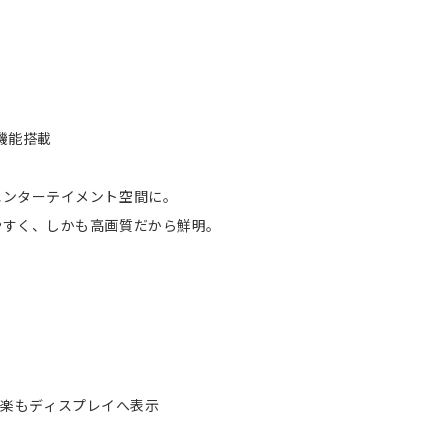
機能搭載
エンターテイメント空間に。
やすく、しかも高画質だから鮮明。
地図も音楽もディスプレイへ表示