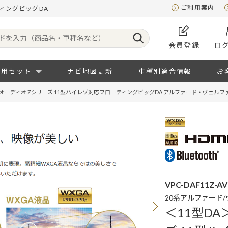
ご利用案内
ティングビッグDA
会員登録
ロ
専用セット
ナビ地図更新
車種別適合情報
お
イオーディオ Zシリーズ 11型ハイレゾ対応フローティングビッグDA アルファード・ヴェル
VPC-DAF11Z-AV
20系アルファード
＜11型DA