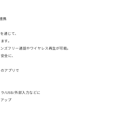
も連携
リを通じて、
きます。
 ハンズフリー通話やワイヤレス再生が可能。
も安全に、
りのアプリで
/USB/外部入力などに
ムアップ