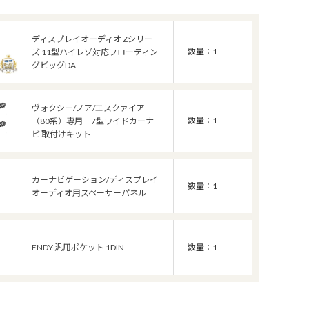
ディスプレイオーディオ Zシリー
数量：1
ズ 11型ハイレゾ対応フローティン
グビッグDA
ヴォクシー/ノア/エスクァイア
数量：1
（80系）専用 7型ワイドカーナ
ビ 取付けキット
カーナビゲーション/ディスプレイ
数量：1
オーディオ用スペーサーパネル
ENDY 汎用ポケット 1DIN
数量：1