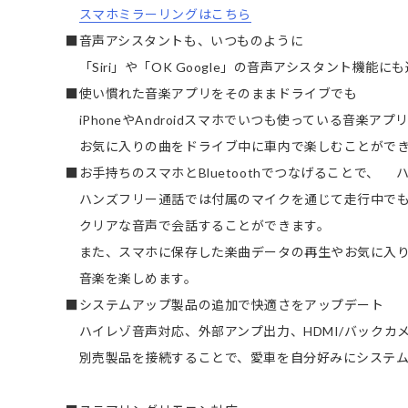
スマホミラーリングはこちら
■音声アシスタントも、いつものように
「Siri」や「OK Google」の音声アシスタント機能に
■使い慣れた音楽アプリをそのままドライブでも
iPhoneやAndroidスマホでいつも使っている音楽アプ
お気に入りの曲をドライブ中に車内で楽しむことがで
■お手持ちのスマホとBluetoothでつなげることで、
ハンズフリー通話では付属のマイクを通じて走行中で
クリアな音声で会話することができます。
また、スマホに保存した楽曲データの再生やお気に入
音楽を楽しめます。
■システムアップ製品の追加で快適さをアップデート
ハイレゾ音声対応、外部アンプ出力、HDMI/バックカメラ
別売製品を接続することで、愛車を自分好みにシステ