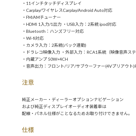
・11インチタッチディスプレイ
・Carplay/ワイヤレスCarplay/Android Auto対応
・FM/AMチューナー
・HDMI 1入力/1出力 ・USB入力：2系統 ipod対応
・Bluetooth：ハンズフリー対応
・Wi-fi対応
・カメラ入力：2系統(バック連動)
・ドラレコ映像入力 ・外部入力：RCA1系統（映像音声ス
・内蔵アンプ 50W×4CH
・音声出力：フロント/リア/サブウーファー(4Vプリアウト)R
注意
純正メーカー・ディーラーオプションナビゲーション
および純正ディスプレイオーディオ装着車は
配線・パネル仕様がことなるためお取り付けできません。
仕様