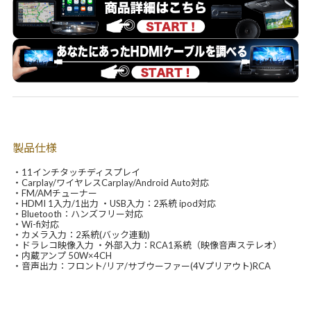
製品仕様
・11インチタッチディスプレイ
・Carplay/ワイヤレスCarplay/Android Auto対応
・FM/AMチューナー
・HDMI 1入力/1出力 ・USB入力：2系統 ipod対応
・Bluetooth：ハンズフリー対応
・Wi-fi対応
・カメラ入力：2系統(バック連動)
・ドラレコ映像入力 ・外部入力：RCA1系統（映像音声ステレオ）
・内蔵アンプ 50W×4CH
・音声出力：フロント/リア/サブウーファー(4Vプリアウト)RCA