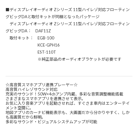
■ディスプレイオーディオ Zシリーズ 11型ハイレゾ対応フローティン
グビッグDAと取付キットが同梱となったパッケージ
ディスプレイオーディオ Zシリーズ 11型ハイレゾ対応フローティン
グビッグDA： DAF11Z
取付キット： EGB-100
KCE-GPH16
EST-110T
※純正部品のオーディオブラケットが必要です
☆高音質スマホアプリ連携プレーヤー☆
高音質ハイレゾサウンド対応
充実のサウンド！50W×4chアンプ内蔵、多彩な音質調整機能搭載
さまざまなスマホアプリを連携させて表示。
お気に入り音楽アプリを起動させれば、すぐさま車内はエンターテイ
メント空間に。
地図アプリのカーナビ機能表示も、大画面だから分かりやすく、しか
も高画質だから鮮明。
多彩なサウンド・ビジュアルシステムアップが可能