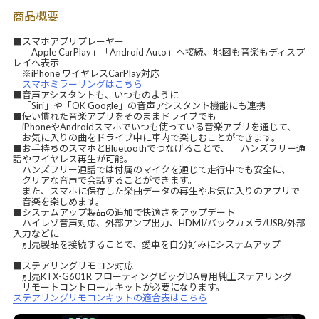
商品概要
■スマホアプリプレーヤー
「Apple CarPlay」「Android Auto」へ接続、地図も音楽もディスプ
レイへ表示
※iPhone ワイヤレスCarPlay対応
スマホミラーリングはこちら
■音声アシスタントも、いつものように
「Siri」や「OK Google」の音声アシスタント機能にも連携
■使い慣れた音楽アプリをそのままドライブでも
iPhoneやAndroidスマホでいつも使っている音楽アプリを通じて、
お気に入りの曲をドライブ中に車内で楽しむことができます。
■お手持ちのスマホとBluetoothでつなげることで、 ハンズフリー通
話やワイヤレス再生が可能。
ハンズフリー通話では付属のマイクを通じて走行中でも安全に、
クリアな音声で会話することができます。
また、スマホに保存した楽曲データの再生やお気に入りのアプリで
音楽を楽しめます。
■システムアップ製品の追加で快適さをアップデート
ハイレゾ音声対応、外部アンプ出力、HDMI/バックカメラ/USB/外部
入力などに
別売製品を接続することで、愛車を自分好みにシステムアップ
■ステアリングリモコン対応
別売KTX-G601R フローティングビッグDA専用純正ステアリング
リモートコントロールキットが必要になります。
ステアリングリモコンキットの適合表はこちら