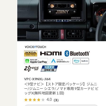
VPC-X9NXL-JI64
＜9型ナビ＞【ストア限定パッケージ】ジムニ
ー/ジムニー シエラ/ノマド専用 9型カーナビ ビ
ッグX(無料地図更新１回)
4.0
（3）