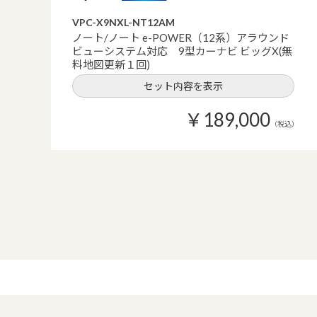
VPC-X9NXL-NT12AM
ノート/ノート e-POWER（12系）アラウンド
ビューシステム対応 9型カーナビ ビッグX(無
料地図更新１回)
セット内容を表示
￥189,000
（税込）