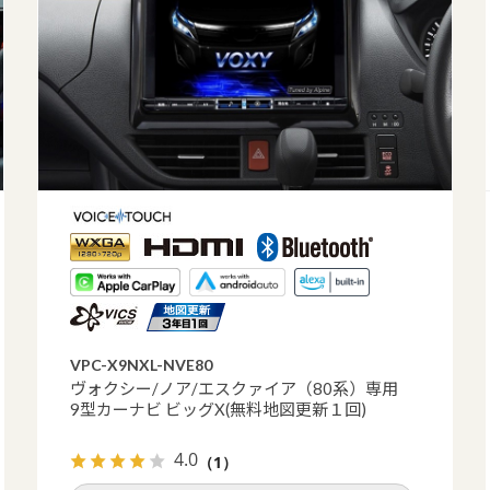
VPC-X9NXL-NVE80
ヴォクシー/ノア/エスクァイア（80系）専用
9型カーナビ ビッグX(無料地図更新１回)
4.0
（1）