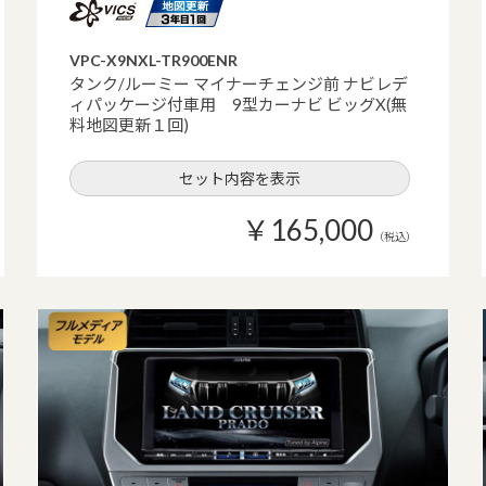
VPC-X9NXL-TR900ENR
タンク/ルーミー マイナーチェンジ前 ナビレデ
ィパッケージ付車用 9型カーナビ ビッグX(無
料地図更新１回)
セット内容を表示
￥165,000
（税込）