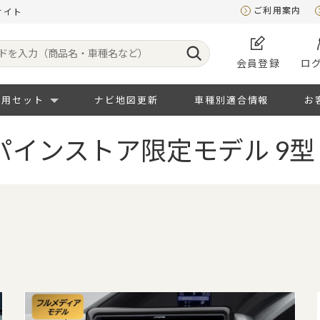
ご利用案内
サイト
会員登録
ロ
専用セット
ナビ地図更新
車種別適合情報
お
インストア限定モデル 9型 B