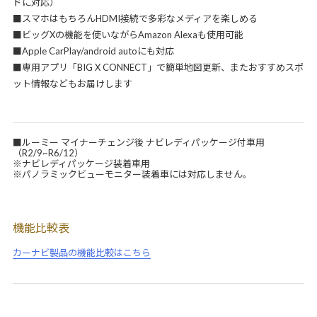
ドに対応）
■スマホはもちろんHDMI接続で多彩なメディアを楽しめる
■ビッグXの機能を使いながらAmazon Alexaも使用可能
■Apple CarPlay/android autoにも対応
■専用アプリ「BIG X CONNECT」で簡単地図更新、またおすすめスポ
ット情報などもお届けします
■ルーミー マイナーチェンジ後 ナビレディパッケージ付車用
（R2/9~R6/12）
※ナビレディパッケージ装着車用
※パノラミックビューモニター装着車には対応しません。
機能比較表
カーナビ製品の機能比較はこちら