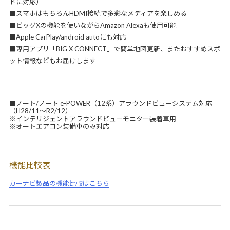
ドに対応）
■スマホはもちろんHDMI接続で多彩なメディアを楽しめる
■ビッグXの機能を使いながらAmazon Alexaも使用可能
■Apple CarPlay/android autoにも対応
■専用アプリ「BIG X CONNECT」で簡単地図更新、またおすすめスポ
ット情報などもお届けします
■ノート/ノート e-POWER（12系）アラウンドビューシステム対応
（H28/11～R2/12）
※インテリジェントアラウンドビューモニター装着車用
※オートエアコン装備車のみ対応
機能比較表
カーナビ製品の機能比較はこちら