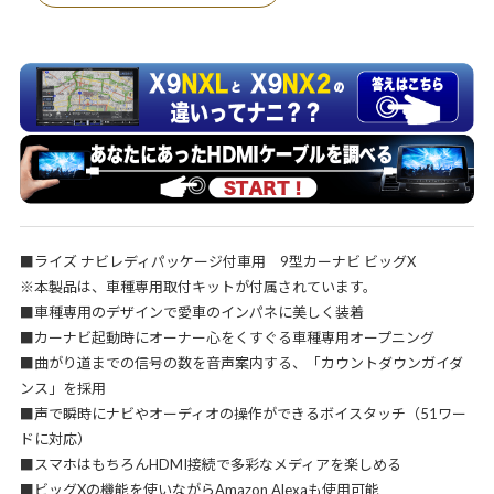
■ライズ ナビレディパッケージ付車用 9型カーナビ ビッグX
※本製品は、車種専用取付キットが付属されています。
■車種専用のデザインで愛車のインパネに美しく装着
■カーナビ起動時にオーナー心をくすぐる車種専用オープニング
■曲がり道までの信号の数を音声案内する、「カウントダウンガイダ
ンス」を採用
■声で瞬時にナビやオーディオの操作ができるボイスタッチ（51ワー
ドに対応）
■スマホはもちろんHDMI接続で多彩なメディアを楽しめる
■ビッグXの機能を使いながらAmazon Alexaも使用可能