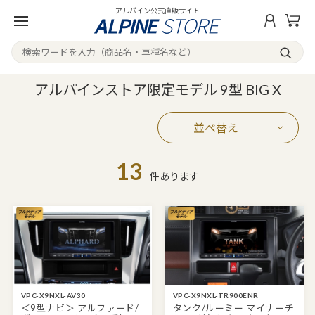
アルパイン公式直販サイト
アルパインストア限定モデル 9型 BIG X
並べ替え
13
件あります
VPC-X9NXL-AV30
VPC-X9NXL-TR900ENR
＜9型ナビ＞ アルファード/
タンク/ルーミー マイナーチ