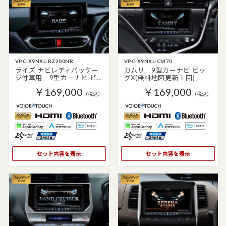
VPC-X9NXL-RZ200NR
VPC-X9NXL-CM70
ライズ ナビレディパッケー
カムリ 9型カーナビ ビッ
ジ付車用 9型カーナビ ビ…
グX(無料地図更新１回)
￥169,000
￥169,000
（税込）
（税込）
セット内容を表示
セット内容を表示