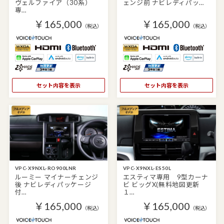
ヴェルファイア（30系）
ェンジ前 ナビレディパッ…
専…
￥165,000
￥165,000
（税込）
（税込）
セット内容を表示
セット内容を表示
VPC-X9NXL-RO900LNR
VPC-X9NXL-ES50L
ルーミー マイナーチェンジ
エスティマ専用 9型カーナ
後 ナビレディパッケージ
ビ ビッグX(無料地図更新
付…
１…
￥165,000
￥165,000
（税込）
（税込）