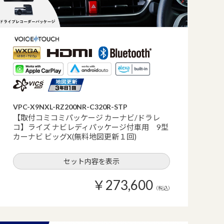
VPC-X9NXL-RZ200NR-C320R-STP
【取付コミコミパッケージ カーナビ/ドラレ
コ】ライズ ナビレディパッケージ付車用 9型
カーナビ ビッグX(無料地図更新１回)
セット内容を表示
￥273,600
（税込）