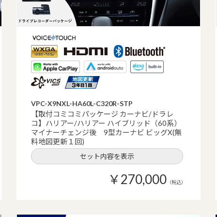
VPC-X9NXL-HA60L-C320R-STP
【取付コミコミパッケージ カーナビ/ドラレ
コ】ハリアー/ハリアー ハイブリッド（60系）
マイナーチェンジ後 9型カーナビ ビッグX(無
料地図更新１回)
セット内容を表示
￥270,000
（税込）