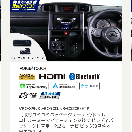
VPC-X9NXL-RO900LNR-C320R-STP
【取付コミコミパッケージ カーナビ/ドラレ
コ】ルーミー マイナーチェンジ後 ナビレディパ
ッケージ付車用 9型カーナビ ビッグX(無料地
図更新１回)