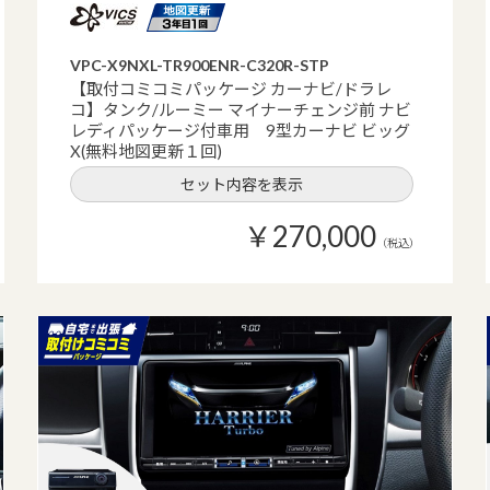
VPC-X9NXL-TR900ENR-C320R-STP
【取付コミコミパッケージ カーナビ/ドラレ
コ】タンク/ルーミー マイナーチェンジ前 ナビ
レディパッケージ付車用 9型カーナビ ビッグ
X(無料地図更新１回)
セット内容を表示
￥270,000
（税込）