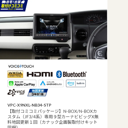
VPC-X9NXL-NB34-STP
【取付コミコミパッケージ】N-BOX/N-BOXカ
スタム（JF3/4系）専用９型カーナビビッグX無
料地図更新１回（カナック企画製取付けキット
同梱）