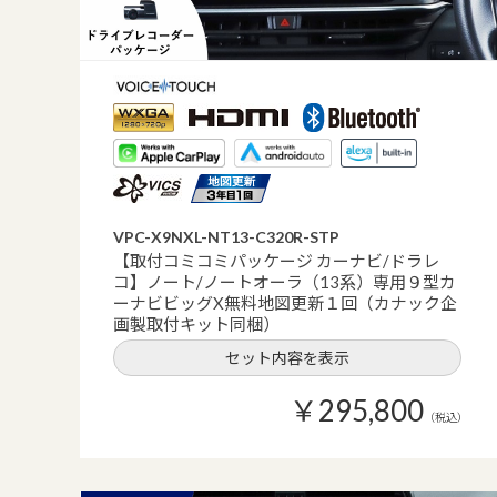
VPC-X9NXL-NT13-C320R-STP
【取付コミコミパッケージ カーナビ/ドラレ
コ】ノート/ノートオーラ（13系）専用９型カ
ーナビビッグX無料地図更新１回（カナック企
画製取付キット同梱）
セット内容を表示
￥295,800
（税込）