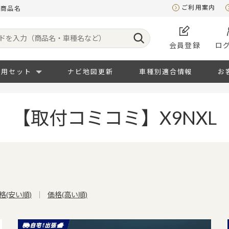
ご利用案内
：商品名
会員登録
ロ
専用セット
ナビ地図更新
車種別適合情報
お
【取付コミコミ】X9NXL
格(安い順)
価格(高い順)