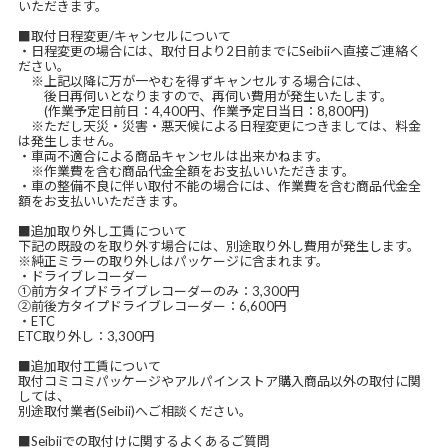
いただきます。
■取付日程変更/キャンセルについて
・日程変更の場合には、取付日より2日前までにSeibiiへ直接ご連絡く
ださい。
※上記以降に万が一やむを得ずキャンセルする場合には、
後日再伺いとなりますので、再伺い費用が発生いたします。
(作業予定日前日：4,400円、作業予定日当日：8,800円)
※ただし天災・災害・悪天候による日程変更につきましては、料金
は発生しません。
・車両不適合による商品キャンセルは出来かねます。
※作業費を含む商品代金全額をお支払いいただきます。
・車の整備不良に伴い取付不能の場合には、作業費を含む商品代金全
額をお支払いいただきます。
■追加取り外し工賃について
下記の既設のを取り外す場合には、別途取り外し費用が発生します。
※純正ミラーの取り外しはパッケージに含まれます。
・ドライブレコーダー
①前方タイプドライブレコーダーのみ：3,300円
②前後方タイプドライブレコーダー：6,600円
・ETC
ETC取り外し：3,300円
■追加取付工賃について
取付コミコミパッケージやアルパインストア購入商品以外の取付に関
しては、
別途取付業者(Seibii)へご相談ください。
■Seibiiでの取付けに関するよくあるご質問