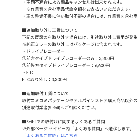
・車両不適合による商品キャンセルは出来かねます。
※作業費を含む商品代金全額をお支払いいただきます。
・車の整備不良に伴い取付不能の場合には、作業費を含む
■追加取り外し工賃について
下記の既設のを取り外す場合には、別途取り外し費用が発
※純正ミラーの取り外しはパッケージに含まれます。
・ドライブレコーダー
①前方タイプドライブレコーダーのみ：3,300円
②前後方タイプドライブレコーダー：6,600円
・ETC
ETC取り外し：3,300円
■追加取付工賃について
取付コミコミパッケージやアルパインストア購入商品以外
別途取付業者(Seibii)へご相談ください。
■Seibiiでの取付けに関するよくあるご質問
※外部ページ セイビー内「よくある質問」へ遷移します。
「よくあるご質問」はこちら