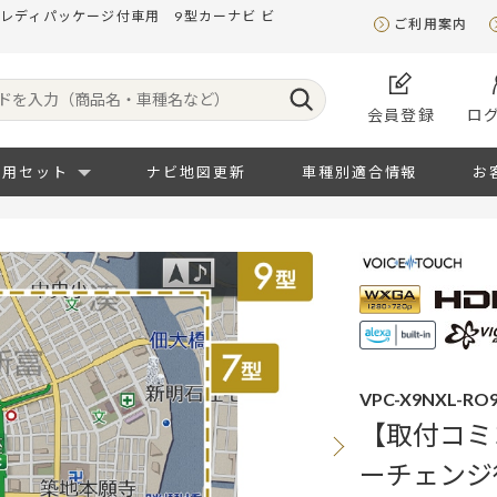
レディパッケージ付車用 9型カーナビ ビ
ご利用案内
会員登録
ロ
専用セット
ナビ地図更新
車種別適合情報
お
VPC-X9NXL-RO
【取付コミ
ーチェンジ