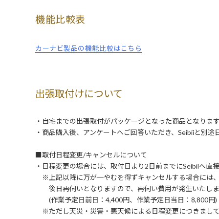
機能比較表
カーナビ製品の機能比較はこちら
出張取付けについて
・自宅までの出張取付がパッケージとなった商品となりま
・商品購入後、アンケートへご回答いただき、Seibiiと別
■取付日程変更/キャンセルについて
・日程変更の場合には、取付日より2日前までにSeibiiへ
※上記以降に万が一やむを得ずキャンセルする場合には
後日再伺いとなりますので、再伺い費用が発生いたしま
(作業予定日前日：4,400円、作業予定日当日：8,800円)
※ただし天災・災害・悪天候による日程変更につきまして