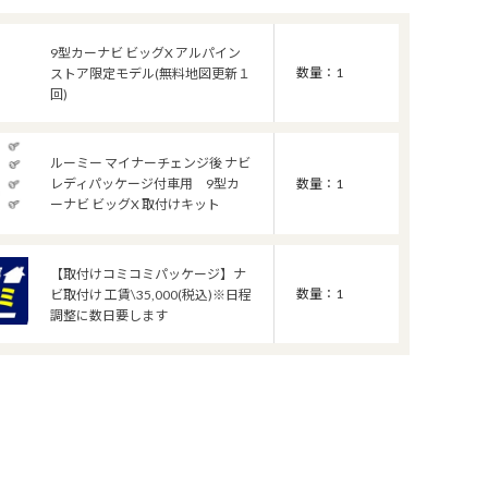
9型カーナビ ビッグX アルパイン
数量：1
ストア限定モデル(無料地図更新１
回)
ルーミー マイナーチェンジ後 ナビ
レディパッケージ付車用 9型カ
数量：1
ーナビ ビッグX 取付けキット
【取付けコミコミパッケージ】ナ
数量：1
ビ取付け 工賃\35,000(税込)※日程
調整に数日要します