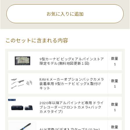
お気に入りに追加
このセットに含まれる内容
数量
9型カーナビ ビッグX アルパインストア
限定モデル(無料地図更新１回)
1
RAV4 メーカーオプションバックカメラ
数量
装着車用 9型カーナビ ビッグX 取付け
1
キット
2020年以降アルパインナビ専用 ドライ
数量
ブレコーダー(フロントカメラ+バック
1
カメラタイプ)
数量
AUX変換/ビデオ入力ケーブル(0.3m)