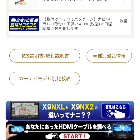
1
【取付けコミコミパッケージ】ナビ/ド
数量
ラレコ取付け 工賃\54,000(税込)※日程
1
調整に数日要します
取扱説明書/取付説明書
車種別適合情報
カーナビモデル別比較表