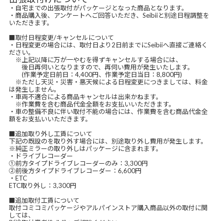
・自宅までの出張取付がパッケージとなった商品となります。
・商品購入後、アンケートへご回答いただき、Seibiiと別途日程調整を
いただきます。
■取付日程変更/キャンセルについて
・日程変更の場合には、取付日より2日前までにSeibiiへ直接ご連絡く
ださい。
※上記以降に万が一やむを得ずキャンセルする場合には、
後日再伺いとなりますので、再伺い費用が発生いたします。
(作業予定日前日：4,400円、作業予定日当日：8,800円)
※ただし天災・災害・悪天候による日程変更につきましては、料金
は発生しません。
・車両不適合による商品キャンセルは出来かねます。
※作業費を含む商品代金全額をお支払いいただきます。
・車の整備不良に伴い取付不能の場合には、作業費を含む商品代金全
額をお支払いいただきます。
■追加取り外し工賃について
下記の既設のを取り外す場合には、別途取り外し費用が発生します。
※純正ミラーの取り外しはパッケージに含まれます。
・ドライブレコーダー
①前方タイプドライブレコーダーのみ：3,300円
②前後方タイプドライブレコーダー：6,600円
・ETC
ETC取り外し：3,300円
■追加取付工賃について
取付コミコミパッケージやアルパインストア購入商品以外の取付に関
しては、