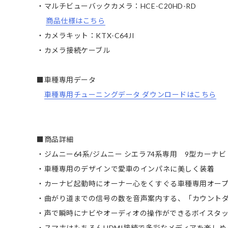
・マルチビューバックカメラ：HCE-C20HD-RD
商品仕様はこちら
・カメラキット：KTX-C64JI
・カメラ接続ケーブル
■車種専用データ
車種専用チューニングデータ ダウンロードはこちら
■商品詳細
・ジムニー64系/ジムニー シエラ74系専用 9型カーナビ
・車種専用のデザインで愛車のインパネに美しく装着
・カーナビ起動時にオーナー心をくすぐる車種専用オー
・曲がり道までの信号の数を音声案内する、「カウント
・声で瞬時にナビやオーディオの操作ができるボイスタッ
・スマホはもちろんHDMI接続で多彩なメディアを楽しめ