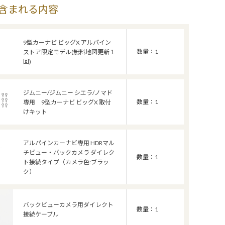
含まれる内容
9型カーナビ ビッグX アルパイン
数量：1
ストア限定モデル(無料地図更新１
回)
ジムニー/ジムニー シエラ/ノマド
数量：1
専用 9型カーナビ ビッグX 取付
けキット
アルパインカーナビ専用 HDRマル
チビュー・バックカメラ ダイレク
数量：1
ト接続タイプ（カメラ色:ブラッ
ク）
バックビューカメラ用ダイレクト
数量：1
接続ケーブル