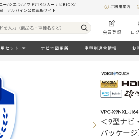
シエラ/ノマド用 9型カーナビBIG X/
ご利用案内
１回｜アルパイン公式直販サイト
会員登録
ロ
専用セット
ナビ地図更新
車種別適合情報
お
VPC-X9NXL-JI64
＜9型ナビ
パッケージ