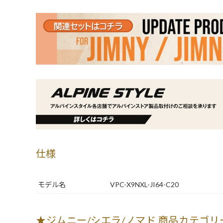
仕様
モデル名
VPC-X9NXL-JI64-C20
★ジムニー/シエラ/ノマド 商品カテゴリ