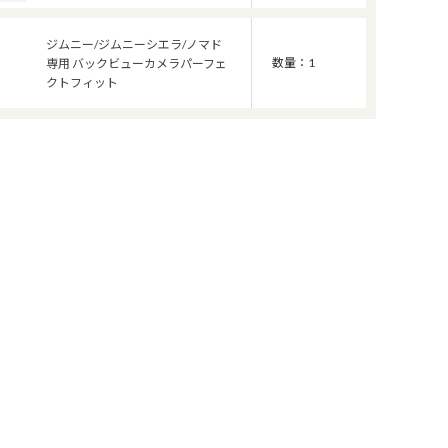
ジムニー/ジムニーシエラ/ノマド
数量：1
専用 バックビューカメラパーフェ
クトフィット