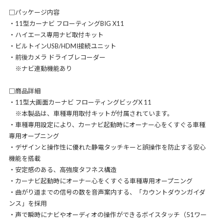
□パッケージ内容
・11型カーナビ フローティングBIG X11
・ハイエース専用ナビ取付キット
・ビルトインUSB/HDMI接続ユニット
・前後カメラ ドライブレコーダー
※ナビ連動機能あり
□商品詳細
・11型大画面カーナビ フローティングビッグX 11
※本製品は、車種専用取付キットが付属されています。
・車種専用設定により、カーナビ起動時にオーナー心をくすぐる車種
専用オープニング
・デザインと操作性に優れた静電タッチキーと誤操作を防止する安心
機能を搭載
・安定感のある、高強度タフネス構造
・カーナビ起動時にオーナー心をくすぐる車種専用オープニング
・曲がり道までの信号の数を音声案内する、「カウントダウンガイダ
ンス」を採用
・声で瞬時にナビやオーディオの操作ができるボイスタッチ（51ワー