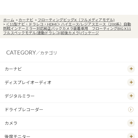
ホーム
>
カーナビ
>
フローティングビッグX（フルメディアモデル)
>
＜11型ナビ・ドラレコ・HDMI＞ ハイエース/レジアスエース（200系）自動
防眩インナーミラー対応純正バックカメラ装着車用 フローティングBIG X11
フルスペックモデル/連動ドラレコ(前後カメラ)パッケージ
CATEGORY
／カテゴリ
カーナビ
ディスプレイオーディオ
デジタルミラー
ドライブレコーダー
カメラ
後席モニター