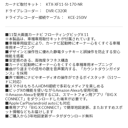
カーナビ取付キット： KTX-XF11-SI-170-NR
ドライブレコーダー： DVR-C320R
ドライブレコーダー接続ケーブル： KCE-250IV
■11型大画面カーナビ フローティングビッグX 11
※本製品は、車種専用取付キットが付属されています。
■車種専用設定により、カーナビ起動時にオーナー心をくすぐる車種
専用オープニング
■デザインと操作性に優れた静電タッチキーと誤操作を防止する安心
機能を搭載
■安定感のある、高強度タフネス構造
■カーナビ起動時にオーナー心をくすぐる車種専用オープニング
■曲がり道までの信号の数を音声案内する、「カウントダウンガイダ
ンス」を採用
■声で瞬時にナビやオーディオの操作ができるボイスタッチ（51ワー
ドに対応）
■スマホはもちろんHDMI接続で多彩なメディアを楽しめる
■ビッグXの機能を使いながらAmazon Alexaも使用可能
※Amazon Alexaを使用するには、スマートフォン用アプリ「BIG X
CONNECT」をダウンロードした端末が必要です。
■Apple CarPlay/android autoにも対応
■専用アプリ「BIG X CONNECT」で簡単地図更新、またおすすめスポ
ット情報などもお届けします
■ご購入から3年地図更新データがダウンロード無料