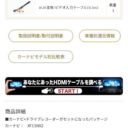
数量
AUX変換/ビデオ入力ケーブル(0.3m)
1
取扱説明書/取付説明書
車種別適合情報
カーナビモデル別比較表
商品詳細
■カーナビ×ドライブレコーダーがセットになったパッケージ
カーナビ： XF11NX2