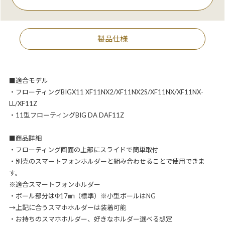
製品仕様
■適合モデル
・フローティングBIGX11 XF11NX2/XF11NX2S/XF11NX/XF11NX-
LL/XF11Z
・11型フローティングBIG DA DAF11Z
■商品詳細
・フローティング画面の上部にスライドで簡単取付
・別売のスマートフォンホルダーと組み合わせることで使用できま
す。
※適合スマートフォンホルダー
・ボール部分はΦ17㎜（標準）※小型ボールはNG
→上記に合うスマホホルダーは装着可能
・お持ちのスマホホルダー、好きなホルダー選べる想定