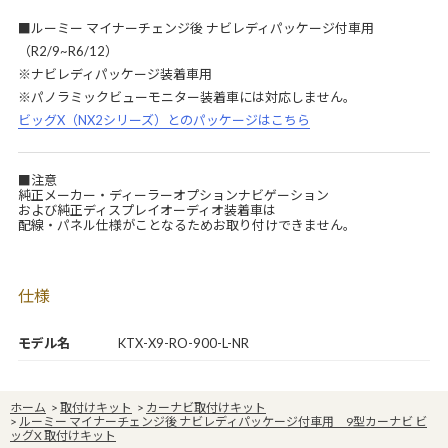
■ルーミー マイナーチェンジ後 ナビレディパッケージ付車用
（R2/9~R6/12）
※ナビレディパッケージ装着車用
※パノラミックビューモニター装着車には対応しません。
ビッグX（NX2シリーズ）とのパッケージはこちら
■注意
純正メーカー・ディーラーオプションナビゲーション
および純正ディスプレイオーディオ装着車は
配線・パネル仕様がことなるためお取り付けできません。
仕様
モデル名
KTX-X9-RO-900-L-NR
ホーム
>
取付けキット
>
カーナビ取付けキット
>
ルーミー マイナーチェンジ後 ナビレディパッケージ付車用 9型カーナビ ビ
ッグX 取付けキット