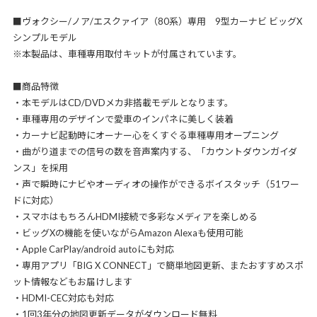
■ヴォクシー/ノア/エスクァイア（80系）専用 9型カーナビ ビッグX
シンプルモデル
※本製品は、車種専用取付キットが付属されています。
■商品特徴
・本モデルはCD/DVDメカ非搭載モデルとなります。
・車種専用のデザインで愛車のインパネに美しく装着
・カーナビ起動時にオーナー心をくすぐる車種専用オープニング
・曲がり道までの信号の数を音声案内する、「カウントダウンガイダ
ンス」を採用
・声で瞬時にナビやオーディオの操作ができるボイスタッチ（51ワー
ドに対応）
・スマホはもちろんHDMI接続で多彩なメディアを楽しめる
・ビッグXの機能を使いながらAmazon Alexaも使用可能
・Apple CarPlay/android autoにも対応
・専用アプリ「BIG X CONNECT」で簡単地図更新、またおすすめスポ
ット情報などもお届けします
・HDMI-CEC対応も対応
・1回3年分の地図更新データがダウンロード無料