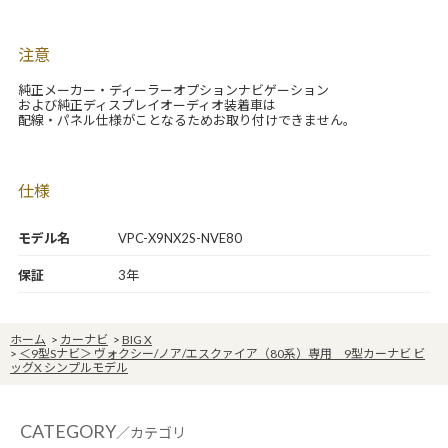
注意
純正メーカー・ディーラーオプションナビゲーション
および純正ディスプレイオーディオ装着車は
配線・パネル仕様がことなるためお取り付けできません。
仕様
モデル名
VPC-X9NX2S-NVE80
保証
3年
ホーム
>
カーナビ
>
BIG X
>
＜9型Sナビ＞ ヴォクシー/ノア/エスクァイア（80系）専用 9型カーナビ ビ
ッグX シンプルモデル
CATEGORY
／カテゴリ