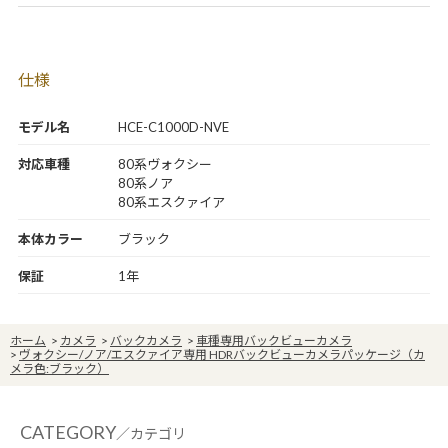
仕様
モデル名
HCE-C1000D-NVE
対応車種
80系ヴォクシー
80系ノア
80系エスクァイア
本体カラー
ブラック
保証
1年
ホーム
>
カメラ
>
バックカメラ
>
車種専用バックビューカメラ
>
ヴォクシー/ノア/エスクァイア専用 HDRバックビューカメラパッケージ（カ
メラ色:ブラック）
CATEGORY
／カテゴリ