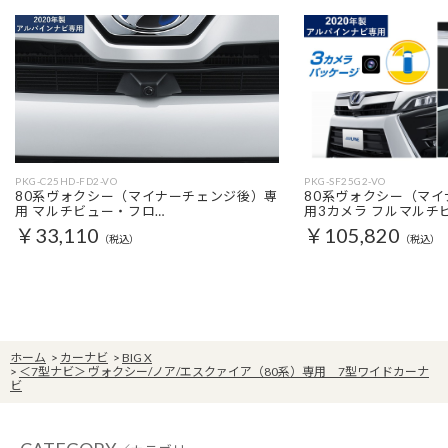
PKG-C25HD-FD2-VO
PKG-SF25G2-VO
80系ヴォクシー（マイナーチェンジ後）専
80系ヴォクシー（マ
用 マルチビュー・フロ…
用3カメラ フルマルチ
￥33,110
￥105,820
（税込）
（税込）
ホーム
>
カーナビ
>
BIG X
>
＜7型ナビ＞ ヴォクシー/ノア/エスクァイア（80系）専用 7型ワイドカーナ
ビ