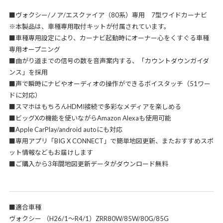
■ヴォクシー/ノア/エスクァイア（80系）専用 7型ワイドカーナビ
※本製品は、車種専用取付キットが付属されています。
■車種専用設定により、カーナビ起動時にオーナー心をくすぐる車種
専用オープニング
■曲がり道までの信号の数を音声案内する、「カウントダウンガイダ
ンス」を採用
■声で瞬時にナビやオーディオの操作ができるボイスタッチ（51ワー
ドに対応）
■スマホはもちろんHDMI接続で多彩なメディアを楽しめる
■ビッグXの機能を使いながらAmazon Alexaも使用可能
■Apple CarPlay/android autoにも対応
■専用アプリ「BIG X CONNECT」で簡単地図更新、またおすすめスポ
ット情報などもお届けします
■ご購入から3年間地図更新データがダウンロード無料
■適合車種
ヴォクシー （H26/1～R4/1）ZRR80W/85W/80G/85G