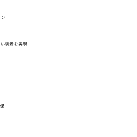
イン
い装着を実現
保