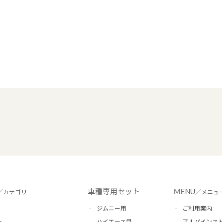
車種専用セット
MENU
／カテゴリ
／メニュ
ジムニー用
ご利用案内
ー
ハイエース用
アルパインス