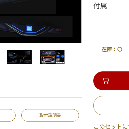
付属
在庫：〇 
取付説明書
このセットに