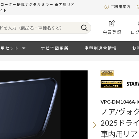
ブレコーダー搭載デジタルミラー 車内用リア
ご利用案内
イト
会員登録
ロ
専用セット
ナビ地図更新
車種別適合情報
お
VPC-DM1046A-I
ノア/ヴォク
2025ド
車内用リア