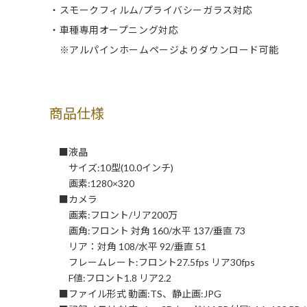
・スモークフィルム/プライバシーガラス対応
・車種専用オープニング対応
※アルパインホームページよりダウンロード可能
商品仕様
■液晶
サイズ:10型(10.0インチ)
画素:1280×320
■カメラ
画素:フロント/リア200万
画角:フロント 対角 160/水平 137/垂直 73
リア：対角 108/水平 92/垂直 51
フレームレート:フロント27.5fps リア30fps
F値:フロント1.8 リア2.2
■ファイル形式 動画:TS、静止画:JPG