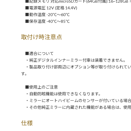
■記録メモリ 対応microSDカード(64GB付属):16~128GB ※
■電源電圧 12V (定格 14.4V)
■動作温度 -20℃～60℃
■保存温度 -40℃～85℃
取付け時注意点
■適合について
・純正デジタルインナーミラー付車は装着できません。
・製品取り付け部周辺にオプション等が取り付けられてい
す。
■使用上のご注意
・自動防眩機能は使用できなくなります。
・ミラーにオートハイビームのセンサーが付いている場合
・その他純正ミラーに内蔵された機能がある場合は、使用
仕様