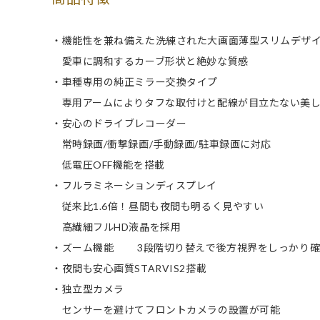
・機能性を兼ね備えた洗練された大画面薄型スリムデザ
愛車に調和するカーブ形状と絶妙な質感
・車種専用の純正ミラー交換タイプ
専用アームによりタフな取付けと配線が目立たない美し
・安心のドライブレコーダー
常時録画/衝撃録画/手動録画/駐車録画に対応
低電圧OFF機能を搭載
・フルラミネーションディスプレイ
従来比1.6倍！昼間も夜間も明るく見やすい
高繊細フルHD液晶を採用
・ズーム機能 3段階切り替えで後方視界をしっかり確
・夜間も安心画質STARVIS2搭載
・独立型カメラ
センサーを避けてフロントカメラの設置が可能