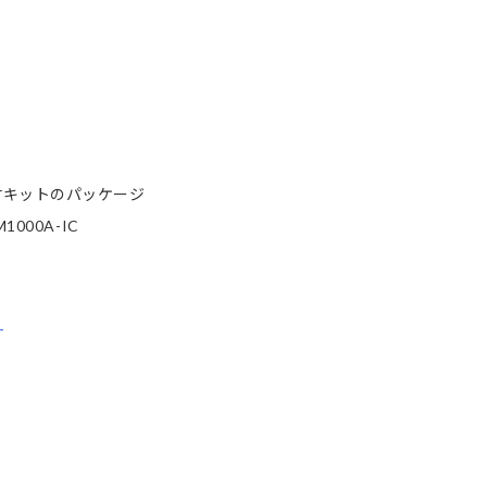
付キットのパッケージ
00A-IC
ら