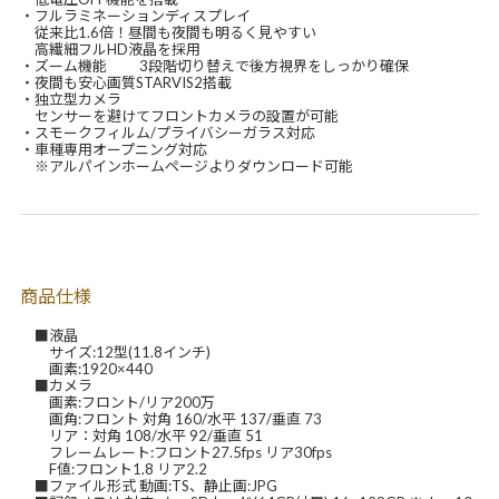
・フルラミネーションディスプレイ
従来比1.6倍！昼間も夜間も明るく見やすい
高繊細フルHD液晶を採用
・ズーム機能 3段階切り替えで後方視界をしっかり確保
・夜間も安心画質STARVIS2搭載
・独立型カメラ
センサーを避けてフロントカメラの設置が可能
・スモークフィルム/プライバシーガラス対応
・車種専用オープニング対応
※アルパインホームページよりダウンロード可能
商品仕様
■液晶
サイズ:12型(11.8インチ)
画素:1920×440
■カメラ
画素:フロント/リア200万
画角:フロント 対角 160/水平 137/垂直 73
リア：対角 108/水平 92/垂直 51
フレームレート:フロント27.5fps リア30fps
F値:フロント1.8 リア2.2
■ファイル形式 動画:TS、静止画:JPG