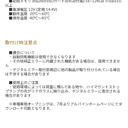
■記録メモリ 対応microSDカード(64GB付属):16~128GB ※class10
以上
■電源電圧 12V (定格 14.4V)
■動作温度 -20℃～60℃
■保存温度 -40℃～85℃
取付け時注意点
■適合について
・自動防眩機能は使用できなくなります
・その他純正ミラーに内蔵された機能がある場合は、使用できませ
ん
・デジタルミラー取付部周辺に他の製品が取り付けられている場合
は干渉する場合があります
■使用上のご注意
・使用環境によっては荷室に積んである物や、ハイマウントストッ
プランプの光がリアガラスに映り込み、デジタルミラーに表示される
場合があります
※車種専用オープニングは、7月よりアルパインホームページにてダ
ウンロード可能となります。