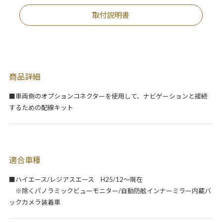
取付説明書
商品詳細
■車両側のオプションコネクターを使用して、ナビゲーションと接続
するための配線キット
適合車種
■ハイエース/レジアスエース H25/12～現在
※除くパノラミックビューモニター/自動防舷インナーミラー内蔵バ
ックカメラ装着車