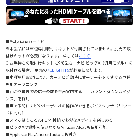
■9型大画面カーナビ
※本製品には車種専用取付けキットが付属されていません。別売の取
付けキットが必要になります。 詳しくは
こちら
※お手持ちの取付けキットに9/8型カーナビ ビッグX（汎用モデル）を
取付ける場合、 別売の
KCE-GPH16
が必要になります。
■車種専用設定により、カーナビ起動時にオーナー心をくすぐる車種
専用オープニング
■曲がり道までの信号の数を音声案内する、「カウントダウンガイダ
ンス」を採用
■声で瞬時にナビやオーディオの操作ができるボイスタッチ（51ワー
ドに対応）
■スマホはもちろんHDMI接続で多彩なメディアを楽しめる
■ビッグXの機能を使いながらAmazon Alexaも使用可能
■Apple CarPlay/android autoにも対応