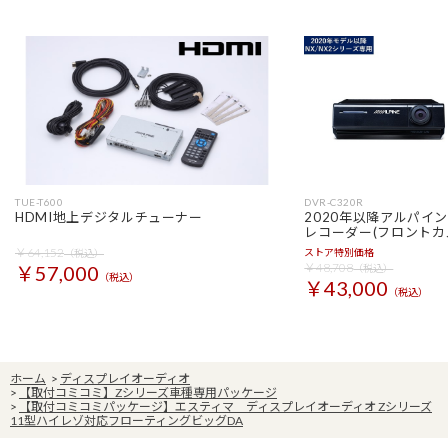
TUE-T600
DVR-C320R
HDMI地上デジタルチューナー
2020年以降アルパイ
レコーダー(フロントカ
￥64,152
ストア特別価格
（税込）
￥48,708
￥57,000
（税込）
（税込）
￥43,000
（税込）
ホーム
>
ディスプレイオーディオ
>
【取付コミコミ】Zシリーズ車種専用パッケージ
>
【取付コミコミパッケージ】エスティマ ディスプレイオーディオ Zシリーズ
11型ハイレゾ対応フローティングビッグDA