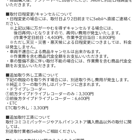
・商品購入後、アンケートへご回答いただき、Seibiiと別途日程調整を
いただきます。
■取付日程変更/キャンセルについて
・日程変更の場合には、取付日より2日前までにSeibiiへ直接ご連絡く
ださい。
※上記以降に万が一やむを得ずキャンセルする場合には、
後日再伺いとなりますので、再伺い費用が発生いたします。
(作業予定日前日：4,400円、作業予定日当日：8,800円)
※ただし天災・災害・悪天候による日程変更につきましては、料金
は発生しません。
・車両不適合による商品キャンセルは出来かねます。
※作業費を含む商品代金全額をお支払いいただきます。
・車の整備不良に伴い取付不能の場合には、作業費を含む商品代金全
額をお支払いいただきます。
■追加取り外し工賃について
下記の既設のを取り外す場合には、別途取り外し費用が発生します。
※純正ミラーの取り外しはパッケージに含まれます。
・ドライブレコーダー
①前方タイプドライブレコーダーのみ：3,300円
②前後方タイプドライブレコーダー：6,600円
・ETC
ETC取り外し：3,300円
■追加取付工賃について
取付コミコミパッケージやアルパインストア購入商品以外の取付に関
しては、
別途取付業者(Seibii)へご相談ください。