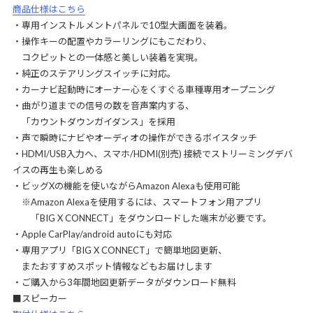
商品仕様はこちら
・専用インストルメントパネルで10型大画面を装着。
・操作キーの配置やカラーリングにもこだわり、
コクピットとの一体感と美しい装着を実現。
・純正のステアリングスイッチに対応。
・カーナビ起動時にオーナー心をくすぐる車種専用オープニング
・曲がり道までの信号の数を音声案内する、
「カウントダウンガイダンス」を採用
・声で瞬時にナビやオーディオの操作ができるボイスタッチ
・HDMI/USB入力へ、スマホ/HDMI(別売) 接続でストリーミングデバ
イスの再生も楽しめる
・ビッグXの機能を使いながらAmazon Alexaも使用可能
※Amazon Alexaを使用するには、スマートフォン用アプリ
「BIG X CONNECT」をダウンロードした端末が必要です。
・Apple CarPlay/android autoにも対応
・専用アプリ「BIG X CONNECT」で簡単地図更新、
またおすすめスポット情報などもお届けします
・ご購入から3年間地図更新データがダウンロード無料
■スピーカー