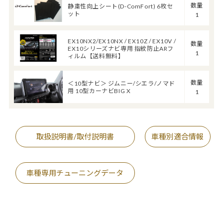
数量
静粛性向上シート(D-ComFort) 6枚セ
ット
1
EX10NX2/EX10NX / EX10Z / EX10V /
数量
EX10シリーズナビ専用 指紋防止ARフ
1
ィルム【送料無料】
数量
＜10型ナビ＞ ジムニー/シエラ/ノマド
用 10型カーナビBIG X
1
取扱説明書/取付説明書
車種別適合情報
車種専用チューニングデータ