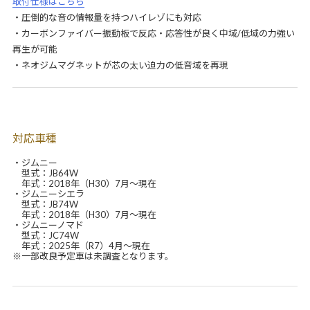
取付仕様はこちら
・圧倒的な音の情報量を持つハイレゾにも対応
・カーボンファイバー振動板で反応・応答性が良く中域/低域の力強い
再生が可能
・ネオジムマグネットが芯の太い迫力の低音域を再現
対応車種
・ジムニー
型式：JB64W
年式：2018年（H30）7月～現在
・ジムニーシエラ
型式：JB74W
年式：2018年（H30）7月～現在
・ジムニーノマド
型式：JC74W
年式：2025年（R7）4月～現在
※一部改良予定車は未調査となります。