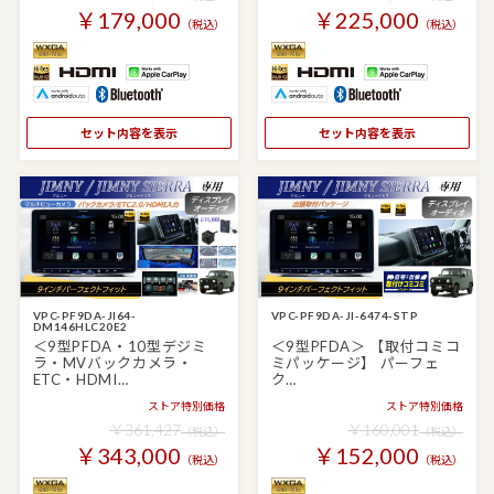
￥179,000
￥225,000
（税込）
（税込）
セット内容を表示
セット内容を表示
VPC-PF9DA-JI64-
VPC-PF9DA-JI-6474-STP
DM146HLC20E2
＜9型PFDA・10型デジミ
＜9型PFDA＞ 【取付コミコ
ラ・MVバックカメラ・
ミパッケージ】 パーフェ
ETC・HDMI…
ク…
ストア特別価格
ストア特別価格
￥361,427
￥160,001
（税込）
（税込）
￥343,000
￥152,000
（税込）
（税込）