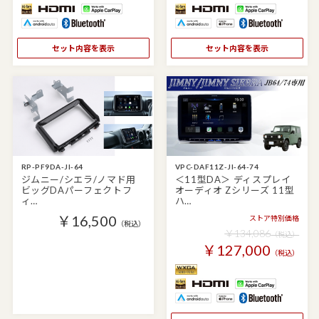
セット内容を表示
セット内容を表示
RP-PF9DA-JI-64
VPC-DAF11Z-JI-64-74
ジムニー/シエラ/ノマド用
＜11型DA＞ ディスプレイ
ビッグDAパーフェクトフ
オーディオ Zシリーズ 11型
ィ…
ハ…
￥16,500
ストア特別価格
（税込）
￥134,086
（税込）
￥127,000
（税込）