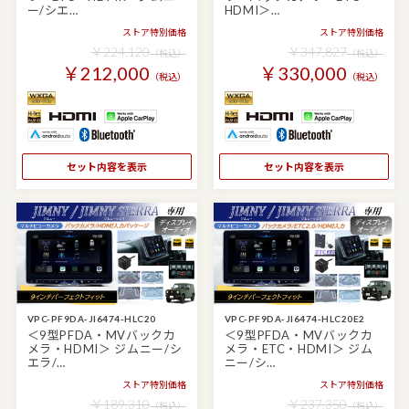
ー/シエ…
HDMI＞…
ストア特別価格
ストア特別価格
￥224,120
￥347,827
（税込）
（税込）
￥212,000
￥330,000
（税込）
（税込）
セット内容を表示
セット内容を表示
VPC-PF9DA-JI6474-HLC20
VPC-PF9DA-JI6474-HLC20E2
＜9型PFDA・MVバックカ
＜9型PFDA・MVバックカ
メラ・HDMI＞ ジムニー/シ
メラ・ETC・HDMI＞ ジム
エラ/…
ニー/シ…
ストア特別価格
ストア特別価格
￥189,310
￥237,350
（税込）
（税込）