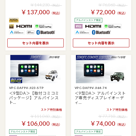
￥144,230
￥76,060
（税込）
（税込）
￥137,000
￥72,000
（税込）
（税込）
セット内容を表示
セット内容を表示
VPC-DAF9V-JI23-STP
VPC-DAF9V-JI64-74
＜9型DA＞【取付コミコミ
＜9型DA＞ アルパインスト
パッケージ】アルパインス
ア専売ディスプレイオーデ
ト…
ィ…
ストア特別価格
ストア特別価格
￥111,060
￥77,710
（税込）
（税込）
￥106,000
￥74,000
（税込）
（税込）