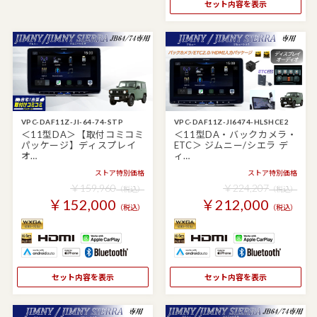
セット内容を表示
VPC-DAF11Z-JI-64-74-STP
VPC-DAF11Z-JI6474-HLSHCE2
＜11型DA＞【取付コミコミ
＜11型DA・バックカメラ・
パッケージ】ディスプレイ
ETC＞ ジムニー/シエラ デ
オ…
ィ…
ストア特別価格
ストア特別価格
￥159,960
￥224,207
（税込）
（税込）
￥152,000
￥212,000
（税込）
（税込）
セット内容を表示
セット内容を表示