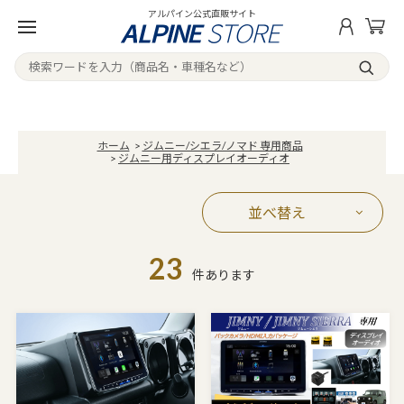
アルパイン公式直販サイト
ホーム
>
ジムニー/シエラ/ノマド 専用商品
>
ジムニー用ディスプレイオーディオ
並べ替え
23
件あります