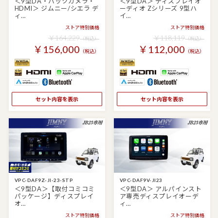
＜9型DA・バックカメラ・
＜9型DA＞ ディスプレイオ
HDMI＞ ジムニー/シエラ デ
ーディオ Zシリーズ 9型ハ
ィ…
イ…
ストア特別価格
ストア特別価格
￥164,229
￥118,119
（税込）
（税込）
￥156,000
￥112,000
（税込）
（税込）
セット内容を表示
セット内容を表示
VPC-DAF9Z-JI-23-STP
VPC-DAF9V-JI23
＜9型DA＞【取付コミコミ
＜9型DA＞ アルパインスト
パッケージ】ディスプレイ
ア専売ディスプレイオーデ
オ…
ィ…
ストア特別価格
ストア特別価格