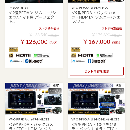
PF9DA-JI-64
VPC-PF9DA-JI6474-HLC
＜9型PFDA＞ ジムニー/シ
＜9型PFDA・バックカメ
エラ/ノマド用 パーフェク
ラ・HDMI＞ ジムニー/シエ
ト…
ラ/ノ…
ストア特別価格
ストア特別価格
￥133,540
￥175,890
（税込）
（税込）
￥126,000
￥167,000
（税込）
（税込）
セット内容を表示
VPC-PF9DA-JI6474-HLCE2
VPC-PF9DA-JI64-DM146HLCE2
＜9型PFDA・バックカメ
＜9型PFDA・10型デジミ
ラ・ETC・HDMI＞ ジムニ
ラ・バックカメラ・ETC・