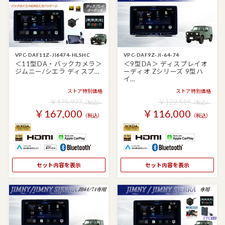
VPC-DAF11Z-JI6474-HLSHC
VPC-DAF9Z-JI-64-74
＜11型DA・バックカメラ＞
＜9型DA＞ ディスプレイオ
ジムニー/シエラ ディスプ…
ーディオ Zシリーズ 9型ハ
イ…
ストア特別価格
ストア特別価格
￥175,977
￥122,519
（税込）
（税込）
￥167,000
￥116,000
（税込）
（税込）
セット内容を表示
セット内容を表示