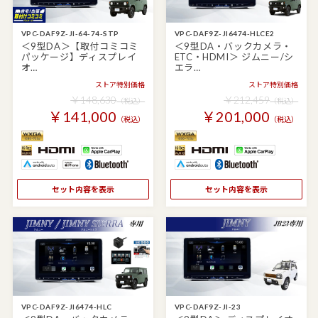
VPC-DAF9Z-JI-64-74-STP
VPC-DAF9Z-JI6474-HLCE2
＜9型DA＞【取付コミコミ
＜9型DA・バックカメラ・
パッケージ】ディスプレイ
ETC・HDMI＞ ジムニー/シ
オ…
エラ…
ストア特別価格
ストア特別価格
￥148,630
￥212,459
（税込）
（税込）
￥141,000
￥201,000
（税込）
（税込）
セット内容を表示
セット内容を表示
VPC-DAF9Z-JI6474-HLC
VPC-DAF9Z-JI-23