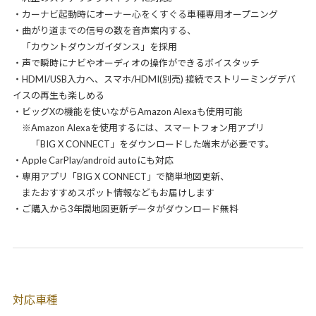
・カーナビ起動時にオーナー心をくすぐる車種専用オープニング
・曲がり道までの信号の数を音声案内する、
「カウントダウンガイダンス」を採用
・声で瞬時にナビやオーディオの操作ができるボイスタッチ
・HDMI/USB入力へ、スマホ/HDMI(別売) 接続でストリーミングデバ
イスの再生も楽しめる
・ビッグXの機能を使いながらAmazon Alexaも使用可能
※Amazon Alexaを使用するには、スマートフォン用アプリ
「BIG X CONNECT」をダウンロードした端末が必要です。
・Apple CarPlay/android autoにも対応
・専用アプリ「BIG X CONNECT」で簡単地図更新、
またおすすめスポット情報などもお届けします
・ご購入から3年間地図更新データがダウンロード無料
対応車種