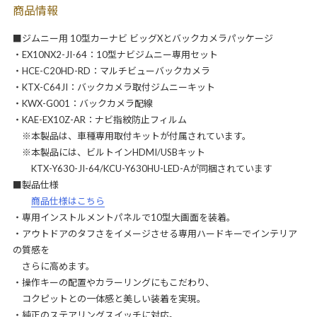
商品情報
■ジムニー用 10型カーナビ ビッグXとバックカメラパッケージ
・EX10NX2-JI-64：10型ナビジムニー専用セット
・HCE-C20HD-RD：マルチビューバックカメラ
・KTX-C64JI：バックカメラ取付ジムニーキット
・KWX-G001：バックカメラ配線
・KAE-EX10Z-AR：ナビ指紋防止フィルム
※本製品は、車種専用取付キットが付属されています。
※本製品には、ビルトインHDMI/USBキット
KTX-Y630-JI-64/KCU-Y630HU-LED-Aが同梱されています
■製品仕様
商品仕様はこちら
・専用インストルメントパネルで10型大画面を装着。
・アウトドアのタフさをイメージさせる専用ハードキーでインテリア
の質感を
さらに高めます。
・操作キーの配置やカラーリングにもこだわり、
コクピットとの一体感と美しい装着を実現。
・純正のステアリングスイッチに対応。