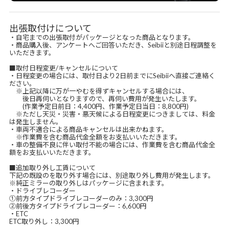
出張取付けについて
・自宅までの出張取付がパッケージとなった商品となります。
・商品購入後、アンケートへご回答いただき、Seibiiと別途日程調整を
いただきます。
■取付日程変更/キャンセルについて
・日程変更の場合には、取付日より2日前までにSeibiiへ直接ご連絡く
ださい。
※上記以降に万が一やむを得ずキャンセルする場合には、
後日再伺いとなりますので、再伺い費用が発生いたします。
(作業予定日前日：4,400円、作業予定日当日：8,800円)
※ただし天災・災害・悪天候による日程変更につきましては、料金
は発生しません。
・車両不適合による商品キャンセルは出来かねます。
※作業費を含む商品代金全額をお支払いいただきます。
・車の整備不良に伴い取付不能の場合には、作業費を含む商品代金全
額をお支払いいただきます。
■追加取り外し工賃について
下記の既設のを取り外す場合には、別途取り外し費用が発生します。
※純正ミラーの取り外しはパッケージに含まれます。
・ドライブレコーダー
①前方タイプドライブレコーダーのみ：3,300円
②前後方タイプドライブレコーダー：6,600円
・ETC
ETC取り外し：3,300円