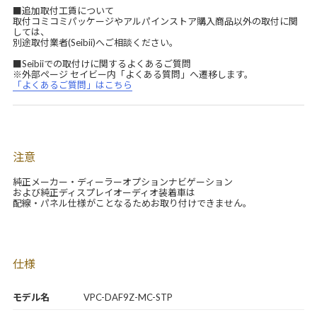
■追加取付工賃について
取付コミコミパッケージやアルパインストア購入商品以外の取付に関
しては、
別途取付業者(Seibii)へご相談ください。
■Seibiiでの取付けに関するよくあるご質問
※外部ページ セイビー内「よくある質問」へ遷移します。
「よくあるご質問」はこちら
注意
純正メーカー・ディーラーオプションナビゲーション
および純正ディスプレイオーディオ装着車は
配線・パネル仕様がことなるためお取り付けできません。
仕様
モデル名
VPC-DAF9Z-MC-STP