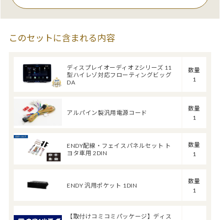
このセットに含まれる内容
ディスプレイオーディオ Zシリーズ 11
数量
型ハイレゾ対応フローティングビッグ
1
DA
数量
アルパイン製汎用電源コード
1
数量
ENDY配線・フェイスパネルセット ト
ヨタ車用 2DIN
1
数量
ENDY 汎用ポケット 1DIN
1
【取付けコミコミパッケージ】ディス