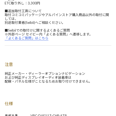
ETC取り外し：3,300円
■追加取付工賃について
取付コミコミパッケージやアルパインストア購入商品以外の取付に関
しては、
別途取付業者(Seibii)へご相談ください。
■Seibiiでの取付けに関するよくあるご質問
※外部ページ セイビー内「よくある質問」へ遷移します。
「よくあるご質問」はこちら
注意
純正メーカー・ディーラーオプションナビゲーション
および純正ディスプレイオーディオ装着車は
配線・パネル仕様がことなるためお取り付けできません。
仕様
モデル名
VPC-DAF11Z-CHR-STP