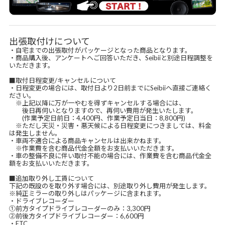
出張取付けについて
・自宅までの出張取付がパッケージとなった商品となります。
・商品購入後、アンケートへご回答いただき、Seibiiと別途日程調整を
いただきます。
■取付日程変更/キャンセルについて
・日程変更の場合には、取付日より2日前までにSeibiiへ直接ご連絡く
ださい。
※上記以降に万が一やむを得ずキャンセルする場合には、
後日再伺いとなりますので、再伺い費用が発生いたします。
(作業予定日前日：4,400円、作業予定日当日：8,800円)
※ただし天災・災害・悪天候による日程変更につきましては、料金
は発生しません。
・車両不適合による商品キャンセルは出来かねます。
※作業費を含む商品代金全額をお支払いいただきます。
・車の整備不良に伴い取付不能の場合には、作業費を含む商品代金全
額をお支払いいただきます。
■追加取り外し工賃について
下記の既設のを取り外す場合には、別途取り外し費用が発生します。
※純正ミラーの取り外しはパッケージに含まれます。
・ドライブレコーダー
①前方タイプドライブレコーダーのみ：3,300円
②前後方タイプドライブレコーダー：6,600円
・ETC