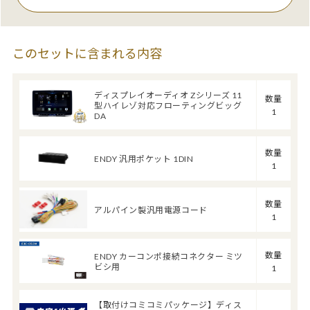
このセットに含まれる内容
ディスプレイオーディオ Zシリーズ 11
数量
型ハイレゾ対応フローティングビッグ
1
DA
数量
ENDY 汎用ポケット 1DIN
1
数量
アルパイン製汎用電源コード
1
数量
ENDY カーコンポ接続コネクター ミツ
ビシ用
1
【取付けコミコミパッケージ】ディス