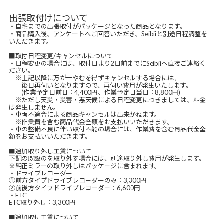
出張取付けについて
・自宅までの出張取付がパッケージとなった商品となります。
・商品購入後、アンケートへご回答いただき、Seibiiと別途日程調整を
いただきます。
■取付日程変更/キャンセルについて
・日程変更の場合には、取付日より2日前までにSeibiiへ直接ご連絡く
ださい。
※上記以降に万が一やむを得ずキャンセルする場合には、
後日再伺いとなりますので、再伺い費用が発生いたします。
(作業予定日前日：4,400円、作業予定日当日：8,800円)
※ただし天災・災害・悪天候による日程変更につきましては、料金
は発生しません。
・車両不適合による商品キャンセルは出来かねます。
※作業費を含む商品代金全額をお支払いいただきます。
・車の整備不良に伴い取付不能の場合には、作業費を含む商品代金全
額をお支払いいただきます。
■追加取り外し工賃について
下記の既設のを取り外す場合には、別途取り外し費用が発生します。
※純正ミラーの取り外しはパッケージに含まれます。
・ドライブレコーダー
①前方タイプドライブレコーダーのみ：3,300円
②前後方タイプドライブレコーダー：6,600円
・ETC
ETC取り外し：3,300円
■追加取付工賃について